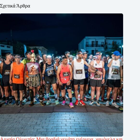
Σχετικά Άρθρα
Αρχαία Ολυμπία: Μια βραδιά γεμάτη ενέργεια, χαμόγελα και