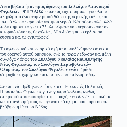
Αυτό βέβαια ήταν προς όφελος του Συλλόγου Απανταχού
Φιγαλεών –ΦΙΓΑΛΟΣ-
ο οποίος είχε ετοιμάσει για όλα τα
πληρώματα ένα αναμνηστικό δώρο της περιοχής καθώς και
τοπικό γλυκό παρουσία πόσιμου νερού. Κάτι τόσο απλό αλλά
πολύ σημαντικό για τα 75 πληρώματα που πέρασαν από τον
ιστορικό τόπο της Φιγαλείας. Μια δράση που κέρδισε τα
εύσημα και τις εντυπώσεις!
Τα αγωνιστικά και ιστορικά οχήματα υποδέχθηκαν κάτοικοι
του ορεινού αυτού οικισμού, ενώ το παρών έδωσαν και μέλη
συλλόγων όπως
του Συλλόγου Νεολαίας και Άθλησης
Νέας Φιγαλείας, του Συλλόγου Περιοβολιωτών
Ολυμπίας, του Συλλόγου Φιγαλέων
ενώ η δράση
στηρίχθηκε χορηγικά και από την εταιρία Κατρίτσης.
Στο σημείο βρέθηκαν επίσης και οι Εθελοντές Πολιτικής
Προστασίας Φιγαλείας για λόγους ασφαλείας καθώς
επικρατούσε κακοκαιρία στη περιοχή, ενώ δεν έλειψε ακόμα
και η συνδρομή τους σε αγωνιστικό όχημα που παρουσίασε
βλάβη στη Γέφυρα Νέδας.