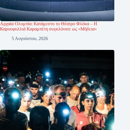
Αρχαία Ολυμπία: Κατάμεστο το Θέατρο Φλόκα – Η
Καρυοφυλλιά Καραμπέτη συγκλόνισε ως «Μήδεια»
5 Αυγούστου, 2026