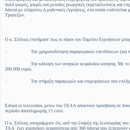
πολύ μικρές, μικρές και μεσαίες γεωργικές εκμεταλλεύσεις και επιχ
δάνεια με ελάχιστες ή μηδενικές εγγυήσεις, στα οποία επιδοτείται
Τραπεζών.
Ο κ. Στύλιος επισήμανε πως οι πόροι του Ταμείου Εγγυήσεων μπο
· Την χρηματοδότηση παραγωγικών επενδύσεων (για παράδ
· Την κάλυψη των αναγκών κεφαλαίου κίνησης. Με το μέγιστ
200.000 ευρώ.
· Την στήριξη παραγωγών και επιχειρήσεων που επλήγησα
Ειδικά οι τελευταίοι, μέσω του ΤΕΑΑ αποκτούν πρόσβαση σε δανε
περίοδο αποπληρωμής 15 ετών.
Ο κ. Στύλιος υπογράμμισε ότι, από την έναρξη της λειτουργίας του 
ΤΑΑ έχει χορηγήσει περισσότερα από 360 δάνεια που ξεπερνούν σ