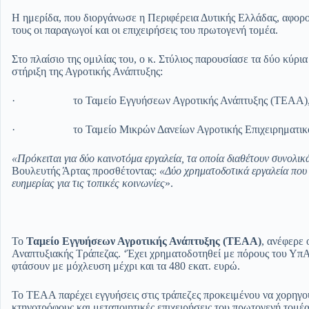
Η ημερίδα, που διοργάνωσε η Περιφέρεια Δυτικής Ελλάδας, αφορ
τους οι παραγωγοί και οι επιχειρήσεις του πρωτογενή τομέα.
Στο πλαίσιο της ομιλίας του, ο κ. Στύλιος παρουσίασε τα δύο κύρ
στήριξη της Αγροτικής Ανάπτυξης:
· το Ταμείο Εγγυήσεων Αγροτικής Ανάπτυξης (ΤΕΑΑ),
· το Ταμείο Μικρών Δανείων Αγροτικής Επιχειρηματικό
«Πρόκειται για δύο καινοτόμα εργαλεία, τα οποία διαθέτουν συνολικ
Βουλευτής Άρτας προσθέτοντας:
«Δύο χρηματοδοτικά εργαλεία που
ευημερίας για τις τοπικές κοινωνίες
».
Το
Ταμείο Εγγυήσεων Αγροτικής Ανάπτυξης (ΤΕΑΑ)
, ανέφερε 
Αναπτυξιακής Τράπεζας. ‘Έχει χρηματοδοτηθεί με πόρους του ΥπΑ
φτάσουν με μόχλευση μέχρι και τα 480 εκατ. ευρώ.
Το ΤΕΑΑ παρέχει εγγυήσεις στις τράπεζες προκειμένου να χορηγο
κτηνοτρόφους και μεταποιητικές επιχειρήσεις του πρωτογενή τομέ