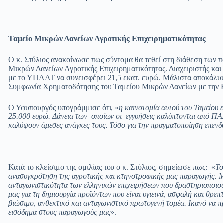
Ταμείο Μικρών Δανείων Αγροτικής Επιχειρηματικότητας
Ο κ. Στύλιος ανακοίνωσε πως σύντομα θα τεθεί στη διάθεση των 
Μικρών Δανείων Αγροτικής Επιχειρηματικότητας. Διαχειριστής και
με το ΥΠΑΑΤ να συνεισφέρει 21,5 εκατ. ευρώ. Μάλιστα αποκάλυψ
Συμφωνία Χρηματοδότησης του Ταμείου Μικρών Δανείων με την 
Ο Υφυπουργός υπογράμμισε ότι, «
η καινοτομία αυτού του Ταμείου 
25.000 ευρώ. Δάνεια των οποίων οι εγγυήσεις καλύπτονται από ΠΑΑ 
καλύψουν άμεσες ανάγκες τους. Τόσο για την πραγματοποίηση επενδ
Κατά το κλείσιμο της ομιλίας του ο κ. Στύλιος, σημείωσε πως: «
Το
ανασυγκρότηση της αγροτικής και κτηνοτροφικής μας παραγωγής. Μ
ανταγωνιστικότητα των ελληνικών επιχειρήσεων που δραστηριοποιού
μας για τη δημιουργία προϊόντων που είναι υγιεινά, ασφαλή και θρεπ
βιώσιμο, ανθεκτικό και ανταγωνιστικό πρωτογενή τομέα. Ικανό να π
εισόδημα στους παραγωγούς μας
».