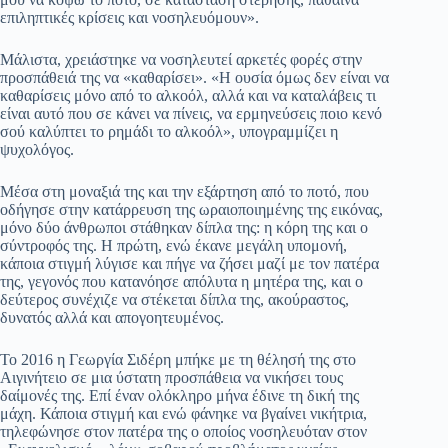
επιληπτικές κρίσεις και νοσηλευόμουν».
Μάλιστα, χρειάστηκε να νοσηλευτεί αρκετές φορές στην
προσπάθειά της να «καθαρίσει». «Η ουσία όμως δεν είναι να
καθαρίσεις μόνο από το αλκοόλ, αλλά και να καταλάβεις τι
είναι αυτό που σε κάνει να πίνεις, να ερμηνεύσεις ποιο κενό
σού καλύπτει το ρημάδι το αλκοόλ», υπογραμμίζει η
ψυχολόγος.
Μέσα στη μοναξιά της και την εξάρτηση από το ποτό, που
οδήγησε στην κατάρρευση της ωραιοποιημένης της εικόνας,
μόνο δύο άνθρωποι στάθηκαν δίπλα της: η κόρη της και ο
σύντροφός της. Η πρώτη, ενώ έκανε μεγάλη υπομονή,
κάποια στιγμή λύγισε και πήγε να ζήσει μαζί με τον πατέρα
της, γεγονός που κατανόησε απόλυτα η μητέρα της, και ο
δεύτερος συνέχιζε να στέκεται δίπλα της, ακούραστος,
δυνατός αλλά και απογοητευμένος.
Το 2016 η Γεωργία Σιδέρη μπήκε με τη θέλησή της στο
Αιγινήτειο σε μια ύστατη προσπάθεια να νικήσει τους
δαίμονές της. Επί έναν ολόκληρο μήνα έδινε τη δική της
μάχη. Κάποια στιγμή και ενώ φάνηκε να βγαίνει νικήτρια,
τηλεφώνησε στον πατέρα της ο οποίος νοσηλευόταν στον