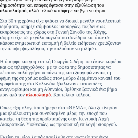
δημοσιότητα και επαφές έφτασε στην εξαθλίωση του
αλκοολισμού, αλλά τελικά κατάφερε να βγει νικήτρια
Στα 30 της χρόνια είχε φτάσει να διοικεί μεγάλα νοσηλευτικά
ιδρύματα, υπήρξε σύμβουλος υπουργών, ταξίδευε ως
εκπρόσωπος της χώρας στη Γενική Σύνοδο της Χάγης,
συμμετείχε σε μεγάλα παγκόσμια συνέδρια και όταν σε
κάποια ενημερωτική εκπομπή ή δελτίο ειδήσεων χρειάζονταν
την άποψη ψυχολόγου, την καλούσαν να μιλήσει.
Η όμορφη και γοητευτική Γεωργία Σιδέρη που έκανε καριέρα
και ως τηλεψυχολόγος, με τα φώτα της δημοσιότητας να
πέφτουν πολύ γρήγορα πάνω της και εξαργυρώνοντας τη
φήμη της σε χρήμα καθώς στον μαύρο δερμάτινο καναπέ του
γραφείου της στο Κολωνάκι ξάπλωναν εκατοντάδες
αναγνωρίσιμοι και μη Αθηναίοι, βρέθηκε ξαφνικά ένα βήμα
πριν από τον
αλκοολισμό
. Και τελικά κύλησε.
Οπως εξομολογείται σήμερα στο «ΘΕΜΑ», όλα ξεκίνησαν
μια ηλιόλουστη και συνηθισμένη μέρα, την εποχή που
κατείχε τη θέση της προϊσταμένης στην Κεντρική Αρχή
Διακρατικών Υιοθεσιών, ως προσωπική επιλογή υπουργού.
Εκείνη τη μέρα λοιπόν παρέλαβε στο γραφείο της έναν