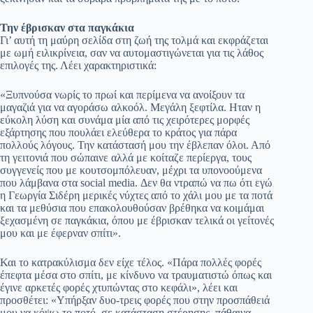
Την έβρισκαν στα παγκάκια
Γι’ αυτή τη μαύρη σελίδα στη ζωή της τολμά και εκφράζεται
με ωμή ειλικρίνεια, σαν να αυτομαστιγώνεται για τις λάθος
επιλογές της. Λέει χαρακτηριστικά:
«Ξυπνούσα νωρίς το πρωί και περίμενα να ανοίξουν τα
μαγαζιά για να αγοράσω αλκοόλ. Μεγάλη ξεφτίλα. Ηταν η
εύκολη λύση και συνάμα μία από τις χειρότερες μορφές
εξάρτησης που πουλάει ελεύθερα το κράτος για πάρα
πολλούς λόγους. Την κατάστασή μου την έβλεπαν όλοι. Από
τη γειτονιά που σώπαινε αλλά με κοίταζε περίεργα, τους
συγγενείς που με κουτσομπόλευαν, μέχρι τα υπονοούμενα
που λάμβανα στα social media. Δεν θα ντραπώ να πω ότι εγώ
η Γεωργία Σιδέρη μερικές νύχτες από το χάλι μου με τα ποτά
και τα μεθύσια που επακολουθούσαν βρέθηκα να κοιμάμαι
ξεχασμένη σε παγκάκια, όπου με έβρισκαν τελικά οι γείτονές
μου και με έφερναν σπίτι».
Και το κατρακύλισμα δεν είχε τέλος. «Πάρα πολλές φορές
έπεφτα μέσα στο σπίτι, με κίνδυνο να τραυματιστώ όπως και
έγινε αρκετές φορές χτυπώντας στο κεφάλι», λέει και
προσθέτει: «Υπήρξαν δυο-τρεις φορές που στην προσπάθειά
μου να κόψω το ποτό, σε κατάσταση στέρησης, πάθαινα