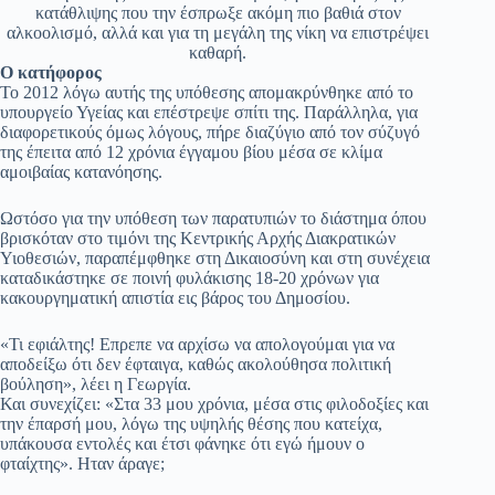
κατάθλιψης που την έσπρωξε ακόμη πιο βαθιά στον
αλκοολισμό, αλλά και για τη μεγάλη της νίκη να επιστρέψει
καθαρή.
Ο κατήφορος
Το 2012 λόγω αυτής της υπόθεσης απομακρύνθηκε από το
υπουργείο Υγείας και επέστρεψε σπίτι της. Παράλληλα, για
διαφορετικούς όμως λόγους, πήρε διαζύγιο από τον σύζυγό
της έπειτα από 12 χρόνια έγγαμου βίου μέσα σε κλίμα
αμοιβαίας κατανόησης.
Ωστόσο για την υπόθεση των παρατυπιών το διάστημα όπου
βρισκόταν στο τιμόνι της Κεντρικής Αρχής Διακρατικών
Υιοθεσιών, παραπέμφθηκε στη Δικαιοσύνη και στη συνέχεια
καταδικάστηκε σε ποινή φυλάκισης 18-20 χρόνων για
κακουργηματική απιστία εις βάρος του Δημοσίου.
«Τι εφιάλτης! Επρεπε να αρχίσω να απολογούμαι για να
αποδείξω ότι δεν έφταιγα, καθώς ακολούθησα πολιτική
βούληση», λέει η Γεωργία.
Και συνεχίζει: «Στα 33 μου χρόνια, μέσα στις φιλοδοξίες και
την έπαρσή μου, λόγω της υψηλής θέσης που κατείχα,
υπάκουσα εντολές και έτσι φάνηκε ότι εγώ ήμουν ο
φταίχτης». Ηταν άραγε;