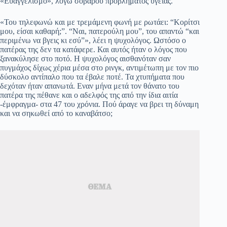
«Ευαγγελισμό», λόγω σοβαρού προβλήματος υγείας.
«Του τηλεφωνώ και με τρεμάμενη φωνή με ρωτάει: “Κορίτσι
μου, είσαι καθαρή;”. “Ναι, πατερούλη μου”, του απαντώ “και
περιμένω να βγεις κι εσύ”», λέει η ψυχολόγος. Ωστόσο ο
πατέρας της δεν τα κατάφερε. Και αυτός ήταν ο λόγος που
ξανακύλησε στο ποτό. Η ψυχολόγος αισθανόταν σαν
πυγμάχος δίχως χέρια μέσα στο ρινγκ, αντιμέτωπη με τον πιο
δύσκολο αντίπαλο που τα έβαλε ποτέ. Τα χτυπήματα που
δεχόταν ήταν απανωτά. Εναν μήνα μετά τον θάνατο του
πατέρα της πέθανε και ο αδελφός της από την ίδια αιτία
-έμφραγμα- στα 47 του χρόνια. Πού άραγε να βρει τη δύναμη
και να σηκωθεί από το καναβάτσο;