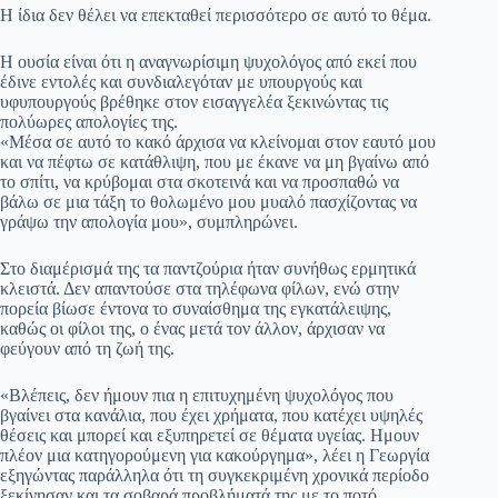
Η ίδια δεν θέλει να επεκταθεί περισσότερο σε αυτό το θέμα.
Η ουσία είναι ότι η αναγνωρίσιμη ψυχολόγος από εκεί που
έδινε εντολές και συνδιαλεγόταν με υπουργούς και
υφυπουργούς βρέθηκε στον εισαγγελέα ξεκινώντας τις
πολύωρες απολογίες της.
«Μέσα σε αυτό το κακό άρχισα να κλείνομαι στον εαυτό μου
και να πέφτω σε κατάθλιψη, που με έκανε να μη βγαίνω από
το σπίτι, να κρύβομαι στα σκοτεινά και να προσπαθώ να
βάλω σε μια τάξη το θολωμένο μου μυαλό πασχίζοντας να
γράψω την απολογία μου», συμπληρώνει.
Στο διαμέρισμά της τα παντζούρια ήταν συνήθως ερμητικά
κλειστά. Δεν απαντούσε στα τηλέφωνα φίλων, ενώ στην
πορεία βίωσε έντονα το συναίσθημα της εγκατάλειψης,
καθώς οι φίλοι της, ο ένας μετά τον άλλον, άρχισαν να
φεύγουν από τη ζωή της.
«Βλέπεις, δεν ήμουν πια η επιτυχημένη ψυχολόγος που
βγαίνει στα κανάλια, που έχει χρήματα, που κατέχει υψηλές
θέσεις και μπορεί και εξυπηρετεί σε θέματα υγείας. Ημουν
πλέον μια κατηγορούμενη για κακούργημα», λέει η Γεωργία
εξηγώντας παράλληλα ότι τη συγκεκριμένη χρονικά περίοδο
ξεκίνησαν και τα σοβαρά προβλήματά της με το ποτό.