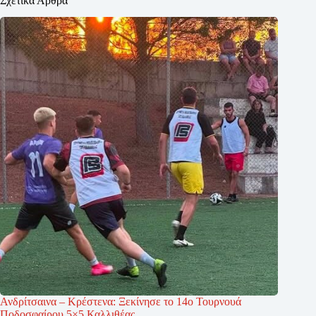
Σχετικά Άρθρα
Ανδρίτσαινα – Κρέστενα: Ξεκίνησε το 14ο Τουρνουά
Ποδοσφαίρου 5×5 Καλλιθέας