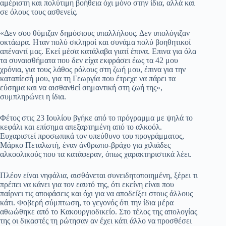
αμέριστη και πολύτιμη βοήθεια όχι μόνο στην ίδια, αλλά και
σε όλους τους ασθενείς.
«Δεν σου θύμιζαν δημόσιους υπαλλήλους. Δεν υπολόγιζαν
οκτάωρα. Ηταν πολύ σκληροί και συνάμα πολύ βοηθητικοί
απέναντί μας. Εκεί μέσα κατάλαβα γιατί έπινα. Επινα για όλα
τα συναισθήματα που δεν είχα εκφράσει έως τα 42 μου
χρόνια, για τους λάθος ρόλους στη ζωή μου, έπινα για την
καταπίεσή μου, για τη Γεωργία που έτρεχε να πάρει τα
εύσημα και να αισθανθεί σημαντική στη ζωή της»,
συμπληρώνει η ίδια.
Φέτος στις 23 Ιουλίου βγήκε από το πρόγραμμα με ψηλά το
κεφάλι και επίσημα απεξαρτημένη από το αλκοόλ.
Ευχαριστεί προσωπικά τον υπεύθυνο του προγράμματος,
Μάρκο Πεταλωτή, έναν άνθρωπο-βράχο για χιλιάδες
αλκοολικούς που τα κατάφεραν, όπως χαρακτηριστικά λέει.
Πλέον είναι νηφάλια, αισθάνεται συνειδητοποιημένη, ξέρει τι
πρέπει να κάνει για τον εαυτό της, ότι εκείνη είναι που
παίρνει τις αποφάσεις και όχι για να αποδείξει στους άλλους
κάτι. Φοβερή σύμπτωση, το γεγονός ότι την ίδια μέρα
αθωώθηκε από το Κακουργιοδικείο. Στο τέλος της απολογίας
της οι δικαστές τη ρώτησαν αν έχει κάτι άλλο να προσθέσει