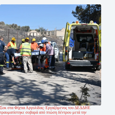
Σοκ στα Φίχτια Αργολίδας: Εργαζόμενος του ΔΕΔΔΗΕ
τραυματίστηκε σοβαρά από πτώση δέντρου μετά την