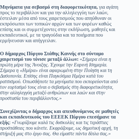
Μηνύματα για σεβασμό στη διαφορετικότητα,
για αγάπη
προς το περιβάλλον και για την αλληλεγγύη των λαών,
έστειλαν μέσα από τους χαιρετισμούς που απηύθυναν οι
εκπρόσωποι των τοπικών αρχών και των φορέων καθώς
επίσης και οι συμμετέχοντες στην εκδήλωση, μαθητές και
εκπαιδευτικοί, με τα τραγούδια και τα ποιήματα που
ερμήνευσαν και απήγγειλαν.
Ο δήμαρχος Πύργου Στάθης Καννής στο σύντομο
χαιρετισμό του τόνισε μεταξύ άλλων:
«
Σήμερα είναι η
πρώτη μέρα της Άνοιξης. Έχουμε την Εαρινή Ισημερία.
Σήμερα η «Ημέρα» είναι αφιερωμένη στην Ποίηση και τη
Δασοπονία. Επίσης είναι Παγκόσμια Ημέρα κατά του
ρατσισμού. Οπωσδήποτε τα μηνύματα που εκπορεύονται από
τον εορτασμό τους είναι ο σεβασμός στη διαφορετικότητα,
στην αλληλεγγύη μεταξύ ανθρώπων και λαών και στην
προστασία του περιβάλλοντος.
»
Συνεχίζοντας ο δήμαρχος και απευθυνόμενος σε μαθητές
και εκπαιδευτικούς του ΕΕΕΕΚ Πύργου επεσήμανε τα
εξής
: «
Γνωρίζουμε καλά τις δυσκολίες και τις τεράστιες
προσπάθειες που κάνετε. Εκφράζουμε, ως δημοτική αρχή, τη
στήριξή μας στο έργο σας. Θα είμαστε πάντα δίπλα σας
.»