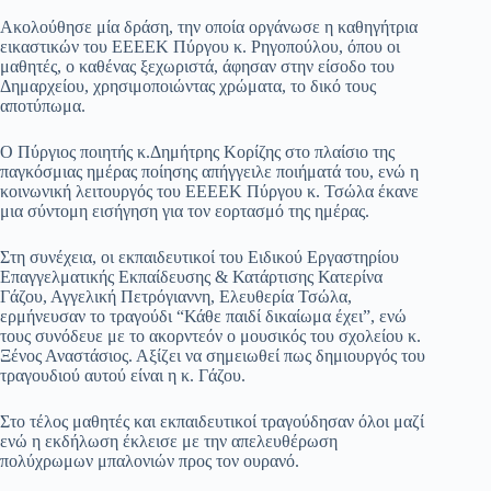
Ακολούθησε μία δράση, την οποία οργάνωσε η καθηγήτρια
εικαστικών του ΕΕΕΕΚ Πύργου κ. Ρηγοπούλου, όπου οι
μαθητές, ο καθένας ξεχωριστά, άφησαν στην είσοδο του
Δημαρχείου, χρησιμοποιώντας χρώματα, το δικό τους
αποτύπωμα.
Ο Πύργιος ποιητής κ.Δημήτρης Κορίζης στο πλαίσιο της
παγκόσμιας ημέρας ποίησης απήγγειλε ποιήματά του, ενώ η
κοινωνική λειτουργός του ΕΕΕΕΚ Πύργου κ. Τσώλα έκανε
μια σύντομη εισήγηση για τον εορτασμό της ημέρας.
Στη συνέχεια, οι εκπαιδευτικοί του Ειδικού Εργαστηρίου
Επαγγελματικής Εκπαίδευσης & Κατάρτισης Κατερίνα
Γάζου, Αγγελική Πετρόγιαννη, Ελευθερία Τσώλα,
ερμήνευσαν το τραγούδι “Κάθε παιδί δικαίωμα έχει”, ενώ
τους συνόδευε με το ακορντεόν ο μουσικός του σχολείου κ.
Ξένος Αναστάσιος. Αξίζει να σημειωθεί πως δημιουργός του
τραγουδιού αυτού είναι η κ. Γάζου.
Στο τέλος μαθητές και εκπαιδευτικοί τραγούδησαν όλοι μαζί
ενώ η εκδήλωση έκλεισε με την απελευθέρωση
πολύχρωμων μπαλονιών προς τον ουρανό.