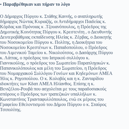
•
Παραβρέθηκαν και πήραν το λόγο
Ο Δήμαρχος Πύργου κ. Στάθης Καννής, ο αναπληρωτής
δήμαρχος Νώντας Κυριαζής, οι Αντιδήμαρχοι Παιδείας κ.
Κόρδας και Πρόνοιας κ .Τζουανόπουλος, η Πρόεδρος της
Δημοτικής Κοινότητας Πύργου κ. Κρεστενίτη , ο Διευθυντής
Δευτεροβάθμιας εκπαίδευσης Ηλείας κ. Ζέρβας, ο Διοικητής
του Νοσοκομείου Πύργου κ. Πολίτης, η Διοικήτρια του
Νοσοκομείου Κρεστένων κ. Παπαδοπούλου, ο Πρόεδρος
του Λιμενικού Ταμείου κ. Νικολούτσος, ο Δασάρχης Πύργου
κ. Λάττας, ο πρόεδρος του Ιατρικού συλλόγου κ.
Γιαννικούλης, ο πρόεδρος του Σωματείου Παραπληγικών κ.
Παπανικολόπουλος και μέλη του Σωματείου, η Πρόεδρος
του Νομαρχιακού Συλλόγου Γονέων και Κηδεμόνων ΑΜΕΑ
Ήλις κ. Ρηγοπούλου. Ο κ. Κολοβός και η κ. Ζανταρίδου
ιδιοκτήτες των Κδαπ ΑΜΕΑ Ηλίανθος. Επίσης η κ.
Βενιζέλου-Ρουβά που ασχολείται με τους παραδοσιακούς
σπόρους ο Πρόεδρος των τραπεζικών υπαλλήλων κ.
Κωνσταντίνος Τριανταφυλλόπουλος, ενώ εκ μέρους του
Γραφείου Εθελοντισμού του Δήμου Πύργου ο κ. Σταύρος
Τσιπολίτης.