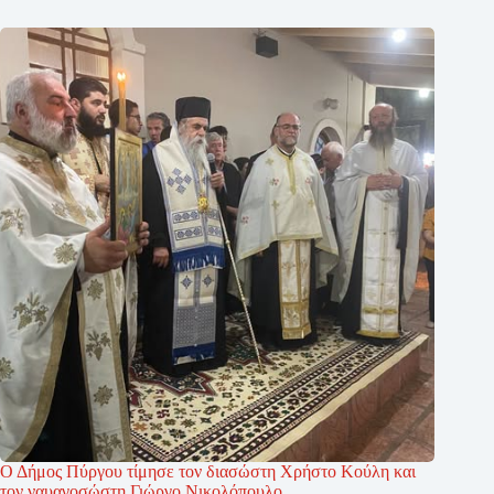
Ο Δήμος Πύργου τίμησε τον διασώστη Χρήστο Κούλη και
τον ναυαγοσώστη Γιώργο Νικολόπουλο