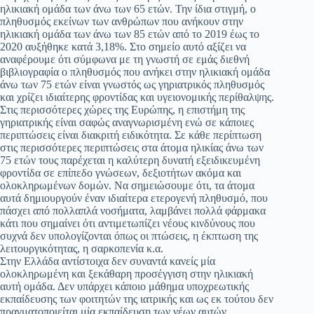
ηλικιακή ομάδα των άνω των 65 ετών. Την ίδια στιγμή, ο
πληθυσμός εκείνων των ανθρώπων που ανήκουν στην
ηλικιακή ομάδα των άνω των 85 ετών από το 2019 έως το
2020 αυξήθηκε κατά 3,18%. Στο σημείο αυτό αξίζει να
αναφέρουμε ότι σύμφωνα με τη γνωστή σε εμάς διεθνή
βιβλιογραφία ο πληθυσμός που ανήκει στην ηλικιακή ομάδα
άνω των 75 ετών είναι γνωστός ως γηριατρικός πληθυσμός
και χρίζει ιδιαίτερης φροντίδας και υγειονομικής περίθαλψης.
Στις περισσότερες χώρες της Ευρώπης, η επιστήμη της
γηριατρικής είναι σαφώς αναγνωρισμένη ενώ σε κάποιες
περιπτώσεις είναι διακριτή ειδικότητα. Σε κάθε περίπτωση
στις περισσότερες περιπτώσεις στα άτομα ηλικίας άνω των
75 ετών τους παρέχεται η καλύτερη δυνατή εξειδικευμένη
φροντίδα σε επίπεδο γνώσεων, δεξιοτήτων ακόμα και
ολοκληρωμένων δομών. Να σημειώσουμε ότι, τα άτομα
αυτά δημιουργούν έναν ιδιαίτερα ετερογενή πληθυσμό, που
πάσχει από πολλαπλά νοσήματα, λαμβάνει πολλά φάρμακα
κάτι που σημαίνει ότι αντιμετωπίζει νέους κινδύνους που
συχνά δεν υπολογίζονται όπως οι πτώσεις, η έκπτωση της
λειτουργικότητας, η σαρκοπενία κ.α.
Στην Ελλάδα αντίστοιχα δεν συναντά κανείς μία
ολοκληρωμένη και ξεκάθαρη προσέγγιση στην ηλικιακή
αυτή ομάδα. Δεν υπάρχει κάποιο μάθημα υποχρεωτικής
εκπαίδευσης των φοιτητών της ιατρικής και ως εκ τούτου δεν
πραγματοποιείται μία εκπαίδευση των νέων αυτών