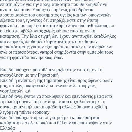
επιστημόνων για την πραγματικότητα που θα κληθούν να
αντιμετωπίσουν. Υπάρχει επομένως μία αδράνεια
προετοιμασίας του συστήματος υγείας και των οικογενειών
εξαιτίας του γεγονότος ότι στηριζόμαστε στην άτυπη
φροντίδα που παρέχεται κατά κύριο λόγο από ανθρώπους του
οικείου περιβάλλοντος χωρίς κάποια επιστημονική
κατάρτιση. Την ίδια στιγμή δεν έχουν αναπτυχθεί κατάλληλες
και επαρκείς υποδομές στην κοινότητα, ούτε δομών
αποκατάστασης για την εξυπηρέτηση αυτών των ανθρώπων
ενώ οι περισσότεροι γιατροί στηρίζονται στην εμπειρία τους
για τη φροντίδα των ηλικιωμένων.
Επειδή υπάρχει προστιθέμενη αξία στην επιστημονική
ενασχόληση με την Γηριατρική
Επειδή η ανάπτυξη της Γηριατρικής είναι προς όφελος όλων
μας, ιατρών, οικογενειών, κοινωνικών λειτουργών,
νοσηλευτών κ.ά.
Επειδή αναμένεται να προκύψουν και επενδύσεις μέσα από
τη σωστή οργάνωση των δομών που ασχολούνται με τη
συγκεκριμένη ηλικιακή ομάδα ή αλλιώς θα αναπτυχθεί η
λεγόμενη “silver economy”
Επειδή υπάρχουν αρκετοί γιατροί με εκπαίδευση και
κατάρτιση στο εξωτερικό που θέλουν να επιστρέψουν στην
Ελλάδα