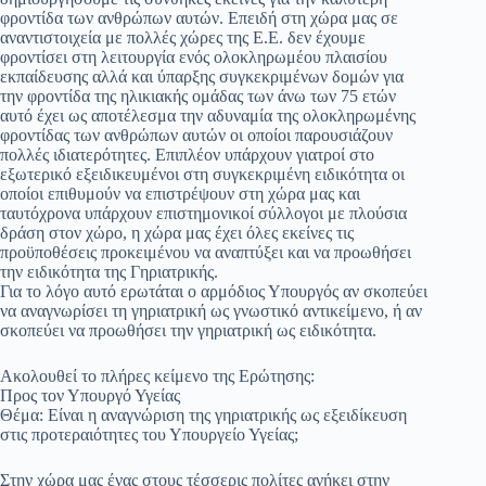
φροντίδα των ανθρώπων αυτών. Επειδή στη χώρα μας σε
αναντιστοιχεία με πολλές χώρες της Ε.Ε. δεν έχουμε
φροντίσει στη λειτουργία ενός ολοκληρωμέου πλαισίου
εκπαίδευσης αλλά και ύπαρξης συγκεκριμένων δομών για
την φροντίδα της ηλικιακής ομάδας των άνω των 75 ετών
αυτό έχει ως αποτέλεσμα την αδυναμία της ολοκληρωμένης
φροντίδας των ανθρώπων αυτών οι οποίοι παρουσιάζουν
πολλές ιδιατερότητες. Επιπλέον υπάρχουν γιατροί στο
εξωτερικό εξειδικευμένοι στη συγκεκριμένη ειδικότητα οι
οποίοι επιθυμούν να επιστρέψουν στη χώρα μας και
ταυτόχρονα υπάρχουν επιστημονικοί σύλλογοι με πλούσια
δράση στον χώρο, η χώρα μας έχει όλες εκείνες τις
προϋποθέσεις προκειμένου να αναπτύξει και να προωθήσει
την ειδικότητα της Γηριατρικής.
Για το λόγο αυτό ερωτάται ο αρμόδιος Υπουργός αν σκοπεύει
να αναγνωρίσει τη γηριατρική ως γνωστικό αντικείμενο, ή αν
σκοπεύει να προωθήσει την γηριατρική ως ειδικότητα.
Ακολουθεί το πλήρες κείμενο της Ερώτησης:
Προς τον Υπουργό Υγείας
Θέμα: Είναι η αναγνώριση της γηριατρικής ως εξειδίκευση
στις προτεραιότητες του Υπουργείο Υγείας;
Στην χώρα μας ένας στους τέσσερις πολίτες ανήκει στην