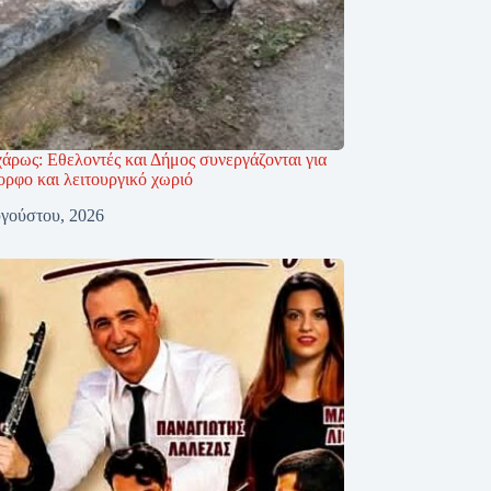
άρως: Εθελοντές και Δήμος συνεργάζονται για
ορφο και λειτουργικό χωριό
γούστου, 2026