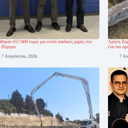
θηκαν 657.000 ευρώ για εννέα παιδικές χαρές στο
Αρήνη Ζαχ
 Πύργου
ένα πιο όμ
7 Αυγούστου, 2026
7 Αυ