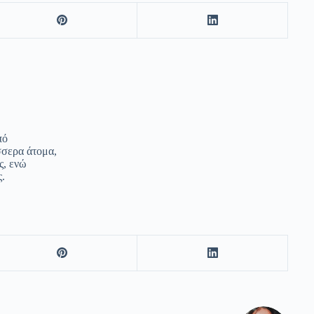
πό
σσερα άτομα,
ς, ενώ
ς.