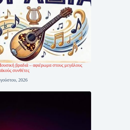
ουσική βραδιά – αφιέρωμα στους μεγάλους
αϊκούς συνθέτες
γούστου, 2026