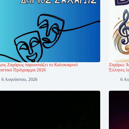
μος Ζαχάρως παρουσιάζει το Καλοκαιρινό
Ζαχάρω: Μ
τιστικό Πρόγραμμα 2026
Έλληνες λ
6 Αυγούστου, 2026
6 Αυ