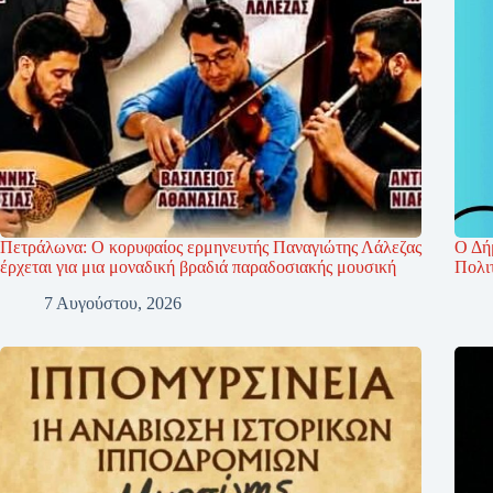
Πετράλωνα: Ο κορυφαίος ερμηνευτής Παναγιώτης Λάλεζας
Ο Δή
έρχεται για μια μοναδική βραδιά παραδοσιακής μουσική
Πολι
7 Αυγούστου, 2026