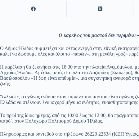
Ο καρκίνος του μαστού δεν περιμένει 
Ο Δήμος Ήλιδας συμμετέχει και φέτος ενεργά στην εθνική εκστρατεί
καλεί να δώσουμε όλες και όλοι το «παρών», στη μεγάλη «ροζ» παρ
Η παρέλαση θα ξεκινήσει στις 18:30 από την πλατεία Ανεμόμυλου, μ
Αρχαίας Ήλιδας. Αμέσως μετά, στη πλατεία Λαζαράκη (Σκακιέρα), θα
Βασιλοπούλου «Η ζωή είναι επιθυμία», μια συγκινητική αναφορά στη
ζωής.
Άλλωστε, ο αγώνας ενάντια στον καρκίνο του μαστού είναι αγώνας ζωή
Ελλάδα να στέλνουν ένα ισχυρό μήνυμα ενότητας, ευαισθητοποίησης
Το πρωί της ίδιας ημέρας, από τις 10:00 έως τις 12:00, θα πραγματο
ιατρό΄, στον Πολυχώρο Πολιτισμού Δήμου Ήλιδας.
Πληροφορίες και ραντεβού στο τηλέφωνο 26220 22534 (ΚΕΠ Υγείας,