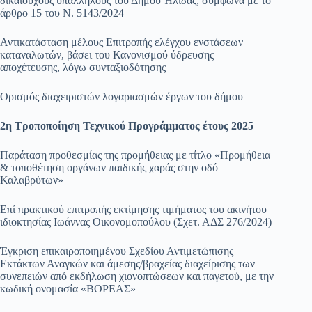
δικαιούχους υπαλλήλους τού Δήμου Ήλιδας, σύμφωνα με το
άρθρο 15 του Ν. 5143/2024
Αντικατάσταση μέλους Επιτροπής ελέγχου ενστάσεων
καταναλωτών, βάσει του Κανονισμού ύδρευσης –
αποχέτευσης, λόγω συνταξιοδότησης
Ορισμός διαχειριστών λογαριασμών έργων του δήμου
2η Τροποποίηση Τεχνικού Προγράμματος έτους 2025
Παράταση προθεσμίας της προμήθειας με τίτλο «Προμήθεια
& τοποθέτηση οργάνων παιδικής χαράς στην οδό
Καλαβρύτων»
Επί πρακτικού επιτροπής εκτίμησης τιμήματος του ακινήτου
ιδιοκτησίας Ιωάννας Οικονομοπούλου (Σχετ. ΑΔΣ 276/2024)
Έγκριση επικαιροποιημένου Σχεδίου Αντιμετώπισης
Εκτάκτων Αναγκών και άμεσης/βραχείας διαχείρισης των
συνεπειών από εκδήλωση χιονοπτώσεων και παγετού, με την
κωδική ονομασία «ΒΟΡΕΑΣ»