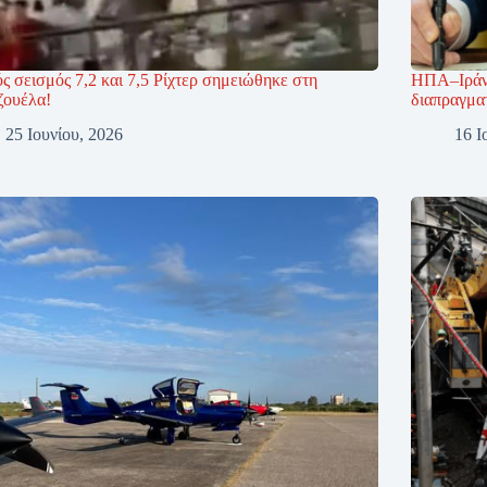
ς σεισμός 7,2 και 7,5 Ρίχτερ σημειώθηκε στη
ΗΠΑ–Ιράν:
ζουέλα!
διαπραγμα
25 Ιουνίου, 2026
16 Ι