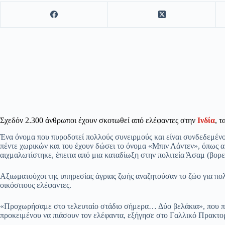
Σχεδόν 2.300 άνθρωποι έχουν σκοτωθεί από ελέφαντες στην
Ινδία
, τ
Ένα όνομα που πυροδοτεί πολλούς συνειρμούς και είναι συνδεδεμένο
πέντε χωρικών και του έχουν δώσει το όνομα «Μπιν Λάντεν», όπως 
αιχμαλωτίστηκε, έπειτα από μια καταδίωξη στην πολιτεία Άσαμ (βορει
Αξιωματούχοι της υπηρεσίας άγριας ζωής αναζητούσαν το ζώο για πο
οικόσιτους ελέφαντες.
«Προχωρήσαμε στο τελευταίο στάδιο σήμερα… Δύο βελάκια», που περι
προκειμένου να πιάσουν τον ελέφαντα, εξήγησε στο Γαλλικό Πρακτορ