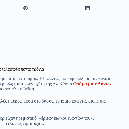
α τελευταία πέντε χρόνια
 με ιστορίες τρόμου. Ελέφαντας, που προκάλεσε τον θάνατο
ακριβώς τον πρώην ηγέτη της Αλ Κάιντα
Οσάμα μπιν Λάντεν
,
οανατολική Ινδία).
λλές ημέρες, μέσα στο δάσος, χρησιμοποιώντας drone και
είχαν ηρεμιστικό, «έριξαν ειδικοί εναντίον του»,
είο ένας αξιωματούχος.