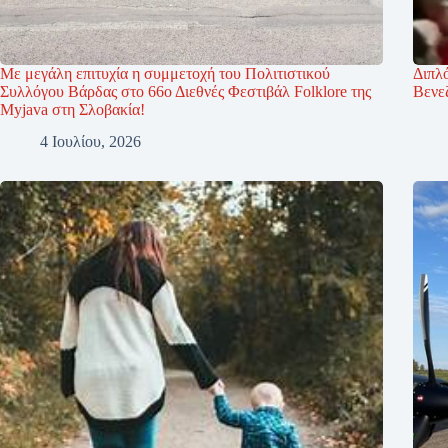
Με μεγάλη επιτυχία η συμμετοχή του Πολιτιστικού
Διπλό
Συλλόγου Βάρδας στο 66ο Διεθνές Φεστιβάλ Folklore της
Βενε
Myjava στη Σλοβακία!
4 Ιουλίου, 2026