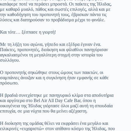
κατάφερε ποτέ να περάσει μπροστά. Οι παίκτες της Ήλιδας,
με καθαρό μυαλό, πάθος και σωστές επιλογές, αλλά και με
την καθοδήγηση του προπονητή τους, έβρισκαν πάντα τις
λύσεις και διατηρούσαν το προβάδισμα μέχρι το φινάλε.
Και τότε… ξέσπασε η γιορτή!
Με τη λήξη του αγώνα, γήπεδο και εξέδρα έγιναν ένα.
Παίκτες, προπονητές, διοίκηση και φίλαθλοι πανηγύρισαν
αγκαλιασμένοι τη μεγαλύτερη στιγμή στην ιστορία του
συλλόγου.
Ο προπονητής σηκώθηκε στους ώμους των παικτών, οι
σαμπάνιες άνοιξαν και η συγκίνηση ήταν εμφανής σε κάθε
πρόσωπο.
Η βραδιά συνεχίστηκε με πανηγυρικό κλίμα στα αποδυτήρια
και αργότερα στο Bel Air All Day Cafe Bar, όπου η
οικογένεια της Ήλιδας γιόρτασε όλοι μαζί αυτή τη σπουδαία
επιτυχία, σε μια νύχτα που θα μείνει αξέχαστη.
Η διοίκηση της ομάδας θέλει να εκφράσει ένα μεγάλο και
ειλικρινές «ευχαριστώ» στον απίθανο κόσμο της Ήλιδας, που