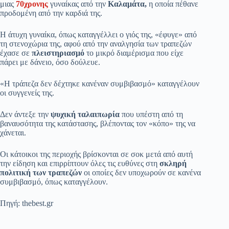
μιας
70χρονης
γυναίκας από την
Καλαμάτα,
η οποία πέθανε
προδομένη από την καρδιά της.
Η άτυχη γυναίκα, όπως καταγγέλλει ο γιός της, «έφυγε» από
τη στενοχώρια της, αφού από την αναλγησία των τραπεζών
έχασε σε
πλειστηριασμό
το μικρό διαμέρισμα που είχε
πάρει με δάνειο, όσο δούλευε.
«Η τράπεζα δεν δέχτηκε κανέναν συμβιβασμό» καταγγέλουν
οι συγγενείς της.
Δεν άντεξε την
ψυχική ταλαιπωρία
που υπέστη από τη
βαναυσότητα της κατάστασης, βλέποντας τον «κόπο» της να
χάνεται.
Οι κάτοικοι της περιοχής βρίσκονται σε σοκ μετά από αυτή
την είδηση και επιρρίπτουν όλες τις ευθύνες στη
σκληρή
πολιτική των τραπεζών
οι οποίες δεν υποχωρούν σε κανένα
συμβιβασμό, όπως καταγγέλουν.
Πηγή: thebest.gr