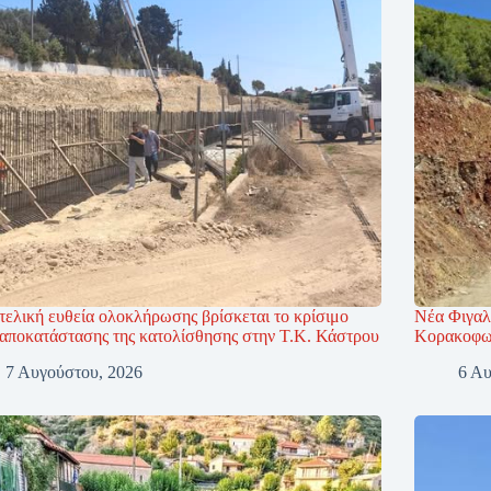
τελική ευθεία ολοκλήρωσης βρίσκεται το κρίσιμο
Νέα Φιγαλ
 αποκατάστασης της κατολίσθησης στην Τ.Κ. Κάστρου
Κορακοφωλ
7 Αυγούστου, 2026
6 Αυ