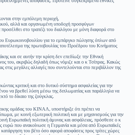
προειλημμένες αποφάσεις. Πρότεινε συγκεκριμένα εθνικές
ονται στην εμπόλεμη περιοχή,
λικού, αλλά και οργανωμένη υποδοχή προσφύγων
 προσέλθει στο τραπέζι του διαλόγου με μόνη διαφορά στο
του Ευρωκοινοβουλίου για το εμπάργκο πώλησης όπλων από
αποτέλεσμα της πρωτοβουλίας του Προέδρου του Κινήματος
κης και σε αυτήν την κρίση δεν επεδίωξε την Εθνική
όνος του, ακριβώς δηλαδή όπως νόμιζε και ο κ Τσίπρας. Κακώς
τας στις μεγάλες αλλαγές που συντελούνται στο περιβάλλον της
κώντας κριτική και στο δυτικό σύστημα ασφαλείας για την
ένου να βρεθεί λύση μέσω της διπλωματίας και παράλληλα να
κτό το δίκαιο της ζούγκλας.
τικης ομάδας του ΚΙΝΑΛ, υποστήριξε ότι πρέπει να
πωμα, με κοινή εξωτερική πολιτική και με μηχανισμούς για την
οινή Ευρωπαϊκή πολιτική άμυνας και ασφάλειας, πρόσθεσε ο κ
 δις ευρώ που ανακοίνωσε η Γερμανία και μέσα από Ευρωπαϊκές
 κατάργηση του βέτο όσο αφορά αποφάσεις προς τρίτες χώρες