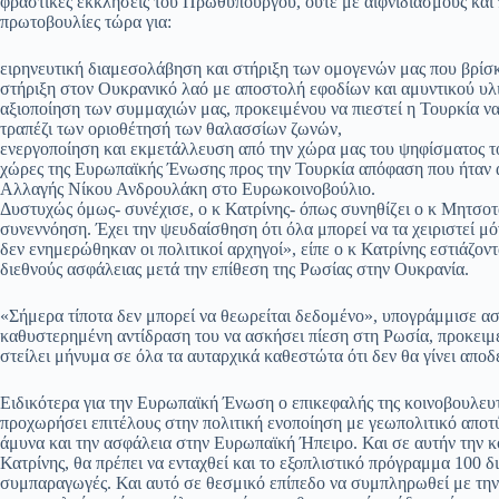
φραστικές εκκλήσεις του Πρωθυπουργού, ούτε με αιφνιδιασμούς και 
πρωτοβουλίες τώρα για:
ειρηνευτική διαμεσολάβηση και στήριξη των ομογενών μας που βρίσκ
στήριξη στον Ουκρανικό λαό με αποστολή εφοδίων και αμυντικού υ
αξιοποίηση των συμμαχιών μας, προκειμένου να πιεστεί η Τουρκία να
τραπέζι των οριοθέτησή των θαλασσίων ζωνών,
ενεργοποίηση και εκμετάλλευση από την χώρα μας του ψηφίσματος 
χώρες της Ευρωπαϊκής Ένωσης προς την Τουρκία απόφαση που ήταν 
Αλλαγής Νίκου Ανδρουλάκη στο Ευρωκοινοβούλιο.
Δυστυχώς όμως- συνέχισε, ο κ Κατρίνης- όπως συνηθίζει ο κ Μητσοτά
συνεννόηση. Έχει την ψευδαίσθηση ότι όλα μπορεί να τα χειριστεί μ
δεν ενημερώθηκαν οι πολιτικοί αρχηγοί», είπε ο κ Κατρίνης εστιάζον
διεθνούς ασφάλειας μετά την επίθεση της Ρωσίας στην Ουκρανία.
«Σήμερα τίποτα δεν μπορεί να θεωρείται δεδομένο», υπογράμμισε ασ
καθυστερημένη αντίδραση του να ασκήσει πίεση στη Ρωσία, προκειμ
στείλει μήνυμα σε όλα τα αυταρχικά καθεστώτα ότι δεν θα γίνει αποδε
Ειδικότερα για την Ευρωπαϊκή Ένωση ο επικεφαλής της κοινοβουλευ
προχωρήσει επιτέλους στην πολιτική ενοποίηση με γεωπολιτικό αποτύ
άμυνα και την ασφάλεια στην Ευρωπαϊκή Ήπειρο. Και σε αυτήν την κ
Κατρίνης, θα πρέπει να ενταχθεί και το εξοπλιστικό πρόγραμμα 100
συμπαραγωγές. Και αυτό σε θεσμικό επίπεδο να συμπληρωθεί με την