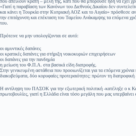
που απειλούν κράτη – μέλη της, κάτι που θα μπορούσε ήδη να έχει χρ
«Γιατί η παραβίαση των Κανόνων του Διεθνούς Δικαίου δεν συντελείτα
και κάνει η Τουρκία στην Κυπριακή ΑΟΖ και το Αιγαίο» πρόσθεσε 
την επιτάχυνση και επέκταση του Ταμείου Ανάκαμψης τα επόμενα χρό
του.
Πρότεινε να μην υπολογίζονται σε αυτό:
οι αμυντικές δαπάνες
οι κρατικές δαπάνες για στήριξη νοικοκυριών επιχειρήσεων
οι δαπάνες για την πανδημία
η μείωση του Φ.Π.Α. στα βασικά είδη διατροφής.
Στην γενικευμένη αστάθεια που προοιωνίζεται για τα επόμενα χρόνια
διακυβεύματα, δύο κορυφαίες προτεραιότητες: πρώτον τη διατροφική 
Η αντίληψη του ΠΑΣΟΚ για την εξωτερική πολιτική -κατέληξε ο κ Κατ
πρωτοβουλίες, γιατί η Ελλάδα είναι τόσο μεγάλη που μας υπερβαίνει 