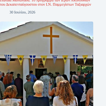
Παλαιά Μανωλάδα: Το πρόγραμμα των Ιερών Ακολουθιών
του Δεκαπενταύγουστου στον Ι.Ν. Παμμεγίστων Ταξιαρχών
30 Ιουλίου, 2026