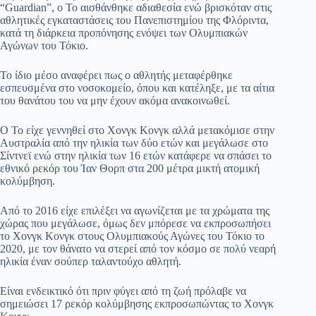
“Guardian”, ο Το αισθάνθηκε αδιαθεσία ενώ βρισκόταν στις
αθλητικές εγκαταστάσεις του Πανεπιστημίου της Φλόριντα,
κατά τη διάρκεια προπόνησης ενόψει των Ολυμπιακών
Αγώνων του Τόκιο.
Το ίδιο μέσο αναφέρει πως ο αθλητής μεταφέρθηκε
εσπευσμένα στο νοσοκομείο, όπου και κατέληξε, με τα αίτια
του θανάτου του να μην έχουν ακόμα ανακοινωθεί.
Ο Το είχε γεννηθεί στο Χονγκ Κονγκ αλλά μετακόμισε στην
Αυστραλία από την ηλικία των δύο ετών και μεγάλωσε στο
Σίντνεϊ ενώ στην ηλικία των 16 ετών κατάφερε να σπάσει το
εθνικό ρεκόρ του Ίαν Θορπ στα 200 μέτρα μικτή ατομική
κολύμβηση.
Από το 2016 είχε επιλέξει να αγωνίζεται με τα χρώματα της
χώρας που μεγάλωσε, όμως δεν μπόρεσε να εκπροσωπήσει
το Χονγκ Κονγκ στους Ολυμπιακούς Αγώνες του Τόκιο το
2020, με τον θάνατο να στερεί από τον κόσμο σε πολύ νεαρή
ηλικία έναν σούπερ ταλαντούχο αθλητή.
Είναι ενδεικτικό ότι πριν φύγει από τη ζωή πρόλαβε να
σημειώσει 17 ρεκόρ κολύμβησης εκπροσωπώντας το Χονγκ