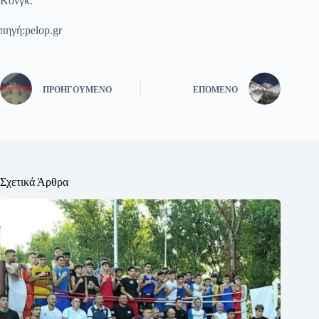
Κονγκ.
πηγή:pelop.gr
ΠΡΟΗΓΟΎΜΕΝΟ
ΕΠΌΜΕΝΟ
Σχετικά Άρθρα