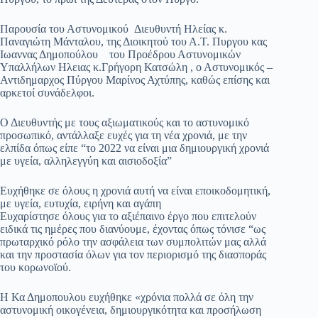
Παρουσία του Αστυνομικού Διευθυντή Ηλείας κ.
Παναγιώτη Μάνταλου, της Διοικητού του Α.Τ. Πυργου κας
Ιωαννας Δημοπούλου του Προέδρου Αστυνομικών
Υπαλλήλων Ηλειας κ.Γρήγορη Κατσώλη , ο Αστυνομικός –
Αντιδημαρχος Πύργου Μαρίνος Αχτύπης, καθώς επίσης και
αρκετοί συνάδελφοι.
Ο Διευθυντής με τους αξιωματικούς και το αστυνομικό
προσωπικό, αντάλλαξε ευχές για τη νέα χρονιά, με την
ελπίδα όπως είπε “το 2022 να είναι μια δημιουργική χρονιά
με υγεία, αλληλεγγύη και αισιοδοξία”
Ευχήθηκε σε όλους η χρονιά αυτή να είναι εποικοδομητική,
με υγεία, ευτυχία, ειρήνη και αγάπη
Ευχαρίστησε όλους για το αξιέπαινο έργο που επιτελούν
ειδικά τις ημέρες που διανύουμε, έχοντας όπως τόνισε “ως
πρωταρχικό ρόλο την ασφάλεια των συμπολιτών μας αλλά
και την προστασία όλων για τον περιορισμό της διασποράς
του κορωνοϊού.
Η Κα Δημοπουλου ευχήθηκε «χρόνια πολλά σε όλη την
αστυνομική οικογένεια, δημιουργικότητα και προσήλωση