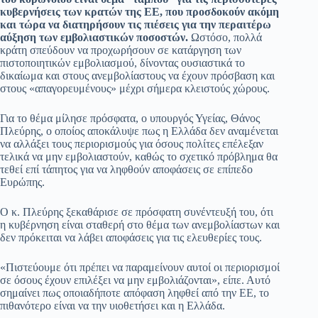
κυβερνήσεις των κρατών της ΕΕ, που προσδοκούν ακόμη
και τώρα να διατηρήσουν τις πιέσεις για την περαιτέρω
αύξηση των εμβολιαστικών ποσοστών.
Ωστόσο, πολλά
κράτη σπεύδουν να προχωρήσουν σε κατάργηση των
πιστοποιητικών εμβολιασμού, δίνοντας ουσιαστικά το
δικαίωμα και στους ανεμβολίαστους να έχουν πρόσβαση και
στους «απαγορευμένους» μέχρι σήμερα κλειστούς χώρους.
Για το θέμα μίλησε πρόσφατα, ο υπουργός Υγείας, Θάνος
Πλεύρης, ο οποίος αποκάλυψε πως η Ελλάδα δεν αναμένεται
να αλλάξει τους περιορισμούς για όσους πολίτες επέλεξαν
τελικά να μην εμβολιαστούν, καθώς το σχετικό πρόβλημα θα
τεθεί επί τάπητος για να ληφθούν αποφάσεις σε επίπεδο
Ευρώπης.
Ο κ. Πλεύρης ξεκαθάρισε σε πρόσφατη συνέντευξή του, ότι
η κυβέρνηση είναι σταθερή στο θέμα των ανεμβολίαστων και
δεν πρόκειται να λάβει αποφάσεις για τις ελευθερίες τους.
«Πιστεύουμε ότι πρέπει να παραμείνουν αυτοί οι περιορισμοί
σε όσους έχουν επιλέξει να μην εμβολιάζονται», είπε. Αυτό
σημαίνει πως οποιαδήποτε απόφαση ληφθεί από την ΕΕ, το
πιθανότερο είναι να την υιοθετήσει και η Ελλάδα.