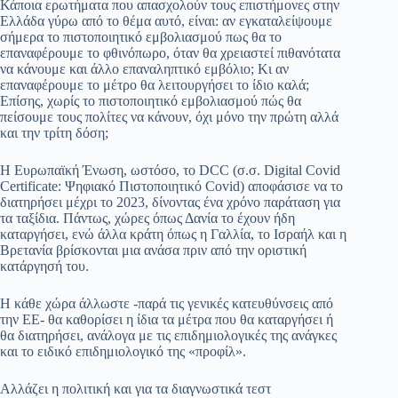
Κάποια ερωτήματα που απασχολούν τους επιστήμονες στην
Ελλάδα γύρω από το θέμα αυτό, είναι: αν εγκαταλείψουμε
σήμερα το πιστοποιητικό εμβολιασμού πως θα το
επαναφέρουμε το φθινόπωρο, όταν θα χρειαστεί πιθανότατα
να κάνουμε και άλλο επαναληπτικό εμβόλιο; Κι αν
επαναφέρουμε το μέτρο θα λειτουργήσει το ίδιο καλά;
Επίσης, χωρίς το πιστοποιητικό εμβολιασμού πώς θα
πείσουμε τους πολίτες να κάνουν, όχι μόνο την πρώτη αλλά
και την τρίτη δόση;
Η Ευρωπαϊκή Ένωση, ωστόσο, το DCC (σ.σ. Digital Covid
Certificate: Ψηφιακό Πιστοποιητικό Covid) αποφάσισε να το
διατηρήσει μέχρι το 2023, δίνοντας ένα χρόνο παράταση για
τα ταξίδια. Πάντως, χώρες όπως Δανία το έχουν ήδη
καταργήσει, ενώ άλλα κράτη όπως η Γαλλία, το Ισραήλ και η
Βρετανία βρίσκονται μια ανάσα πριν από την οριστική
κατάργησή του.
Η κάθε χώρα άλλωστε -παρά τις γενικές κατευθύνσεις από
την ΕΕ- θα καθορίσει η ίδια τα μέτρα που θα καταργήσει ή
θα διατηρήσει, ανάλογα με τις επιδημιολογικές της ανάγκες
και το ειδικό επιδημιολογικό της «προφίλ».
Αλλάζει η πολιτική και για τα διαγνωστικά τεστ