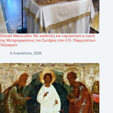
Παλαιά Μανωλάδα: Με κατάνυξη και λαμπρότητα η εορτή
της Μεταμορφώσεως του Σωτήρος στον Ι.Ν. Παμμεγίστων
Ταξιαρχών
6 Αυγούστου, 2026