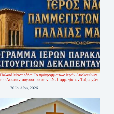
Παλαιά Μανωλάδα: Το πρόγραμμα των Ιερών Ακολουθιών
του Δεκαπενταύγουστου στον Ι.Ν. Παμμεγίστων Ταξιαρχών
30 Ιουλίου, 2026