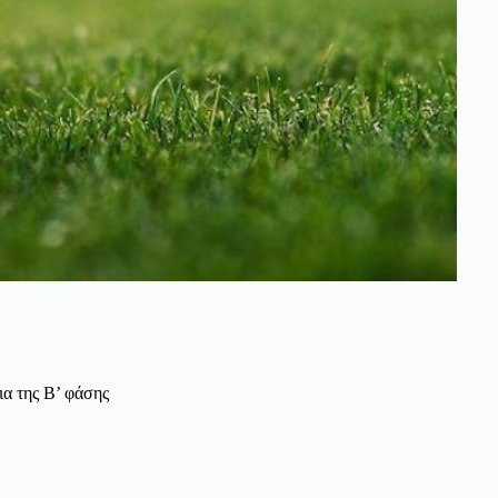
ια της Β’ φάσης