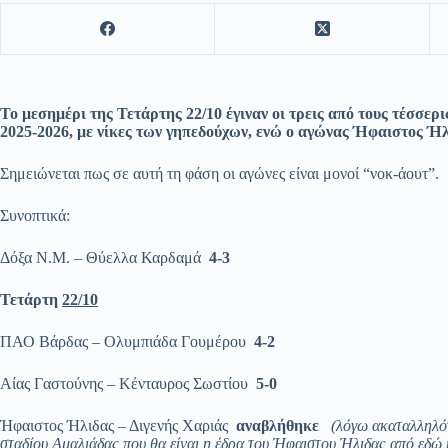
Το μεσημέρι της Τετάρτης 22/10 έγιναν οι τρεις από τους τέσσερ
2025-2026, με νίκες των γηπεδούχων, ενώ ο αγώνας Ήφαιστος Ή
Σημειώνεται πως σε αυτή τη φάση οι αγώνες είναι μονοί “νοκ-άουτ”.
Συνοπτικά:
Δόξα Ν.Μ. – Θύελλα Καρδαμά
4-3
Τετάρτη
22/10
ΠΑΟ Βάρδας – Ολυμπιάδα Γουμέρου
4-2
Αίας Γαστούνης – Κένταυρος Σωστίου
5-0
Ήφαιστος Ήλιδας – Διγενής Χαριάς
αναβλήθηκε
(λόγω ακαταλληλό
σταδίου Αμαλιάδας που θα είναι η έδρα του Ήφαιστου Ήλιδας από εδώ 