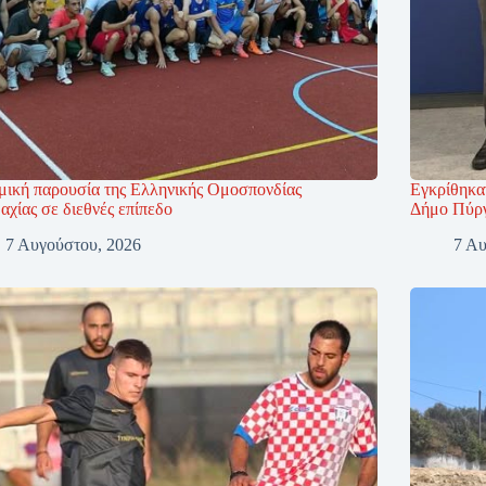
μική παρουσία της Ελληνικής Ομοσπονδίας
Εγκρίθηκαν
χίας σε διεθνές επίπεδο
Δήμο Πύρ
7 Αυγούστου, 2026
7 Αυ