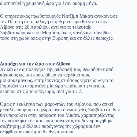
διατηρηθεί η χειμερινή ώρα για έναν ακόμη μήνα.
Ο υπηρεσιακός πρωθυπουργός Νατζίμπ Μικάτι ανακοίνωσε
την Πέμπτη ότι η αλλαγή στη θερινή ώρα θα γίνει στον
Λίβανο στις 20 Απριλίου, αντί για το τελευταίο
Σαββατοκύριακο του Μαρτίου, όπως συνέβαινε συνήθως
τόσο στη χώρα όπως στην Ευρώπη και σε άλλες περιοχές.
Διαμάχη για την ώρα στον Λίβανο
Αν και δεν αιτιολόγησε την απόφασή του, θεωρήθηκε από
κάποιους ως μια προσπάθεια να κερδίσει τους
μουσουλμάνους, επιτρέποντας σε όσους νηστεύουν για το
Ραμαζάνι να σταματάνε μία ώρα νωρίτερα τη νηστεία,
περίπου στις 6 το απόγευμα, αντί για τις 7.
Όμως η εκκλησία των μαρονιτών του Λιβάνου, που ασκεί
μεγάλη επιρροή στη χώρα, ανακοίνωσε χθες Σάββατο ότι δεν
θα υπακούσει στην απόφαση του Μικάτι, χαρακτηρίζοντάς
την «εκπληκτική» και επισημαίνοντας ότι δεν προηγήθηκε
συζήτηση με άλλους παράγοντες της χώρας και δεν
ελήφθησαν υπόψη τα διεθνή πρότυπα.