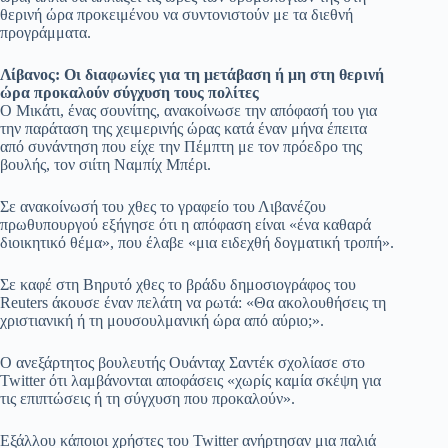
θερινή ώρα προκειμένου να συντονιστούν με τα διεθνή
προγράμματα.
Λίβανος: Οι διαφωνίες για τη μετάβαση ή μη στη θερινή
ώρα προκαλούν σύγχυση τους πολίτες
Ο Μικάτι, ένας σουνίτης, ανακοίνωσε την απόφασή του για
την παράταση της χειμερινής ώρας κατά έναν μήνα έπειτα
από συνάντηση που είχε την Πέμπτη με τον πρόεδρο της
βουλής, τον σιίτη Ναμπίχ Μπέρι.
Σε ανακοίνωσή του χθες το γραφείο του Λιβανέζου
πρωθυπουργού εξήγησε ότι η απόφαση είναι «ένα καθαρά
διοικητικό θέμα», που έλαβε «μια ειδεχθή δογματική τροπή».
Σε καφέ στη Βηρυτό χθες το βράδυ δημοσιογράφος του
Reuters άκουσε έναν πελάτη να ρωτά: «Θα ακολουθήσεις τη
χριστιανική ή τη μουσουλμανική ώρα από αύριο;».
Ο ανεξάρτητος βουλευτής Ουάνταχ Σαντέκ σχολίασε στο
Twitter ότι λαμβάνονται αποφάσεις «χωρίς καμία σκέψη για
τις επιπτώσεις ή τη σύγχυση που προκαλούν».
Εξάλλου κάποιοι χρήστες του Twitter ανήρτησαν μια παλιά