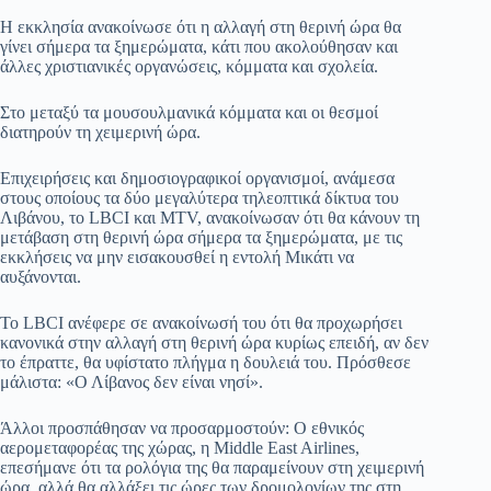
Η εκκλησία ανακοίνωσε ότι η αλλαγή στη θερινή ώρα θα
γίνει σήμερα τα ξημερώματα, κάτι που ακολούθησαν και
άλλες χριστιανικές οργανώσεις, κόμματα και σχολεία.
Στο μεταξύ τα μουσουλμανικά κόμματα και οι θεσμοί
διατηρούν τη χειμερινή ώρα.
Επιχειρήσεις και δημοσιογραφικοί οργανισμοί, ανάμεσα
στους οποίους τα δύο μεγαλύτερα τηλεοπτικά δίκτυα του
Λιβάνου, το LBCI και MTV, ανακοίνωσαν ότι θα κάνουν τη
μετάβαση στη θερινή ώρα σήμερα τα ξημερώματα, με τις
εκκλήσεις να μην εισακουσθεί η εντολή Μικάτι να
αυξάνονται.
Το LBCI ανέφερε σε ανακοίνωσή του ότι θα προχωρήσει
κανονικά στην αλλαγή στη θερινή ώρα κυρίως επειδή, αν δεν
το έπραττε, θα υφίστατο πλήγμα η δουλειά του. Πρόσθεσε
μάλιστα: «Ο Λίβανος δεν είναι νησί».
Άλλοι προσπάθησαν να προσαρμοστούν: Ο εθνικός
αερομεταφορέας της χώρας, η Middle East Airlines,
επεσήμανε ότι τα ρολόγια της θα παραμείνουν στη χειμερινή
ώρα, αλλά θα αλλάξει τις ώρες των δρομολογίων της στη