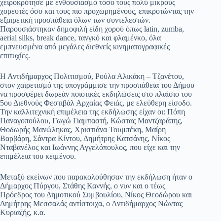
χειροκρότησε με ενθουσιασμό τόσο τους πολύ μικρούς
χορευτές όσο και τους πιο προχωρημένους, επικροτώντας την
εξαιρετική προσπάθεια όλων των συντελεστών.
Παρουσιάστηκαν δημοφιλή είδη χορού όπως latin, zumba,
aerial silks, break dance, τανγκό και φλαμένκο, όλα
εμπνευσμένα από μεγάλες διεθνείς κινηματογραφικές
επιτυχίες.
Η Αντιδήμαρχος Πολιτισμού, Ρούλα Αλικάκη – Τζανέτου,
στον χαιρετισμό της υπογράμμισε την προσπάθεια του Δήμου
να προσφέρει δωρεάν ποιοτικές εκδηλώσεις στο πλαίσιο του
5ου Διεθνούς Φεστιβάλ Αρχαίας Φειάς, με ελεύθερη είσοδο.
Την καλλιτεχνική επιμέλεια της εκδήλωσης είχαν οι: Πόπη
Παναγοπούλου, Γωγώ Γιαμπαστή, Κώστας Μαντζαράπης,
Θοδωρής Μανώληκας, Χριστιάνα Τουμπέκη, Μαίρη
Βαρβάρη, Σάντρα Κίντου, Δημήτρης Κατσάνης, Νίκος
Νταβανέλος και Ιωάννης Αγγελόπουλος, που είχε και την
επιμέλεια του κειμένου.
Μεταξύ εκείνων που παρακολούθησαν την εκδήλωση ήταν ο
Δήμαρχος Πύργου, Στάθης Καννής, ο νυν και ο τέως
Πρόεδρος του Δημοτικού Συμβουλίου, Νίκος Θεοδώρου και
Δημήτρης Μεσσαλάς αντίστοιχα, ο Αντιδήμαρχος Νώντας
Κυριαζής, κ.α.