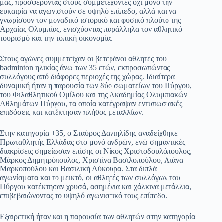
μας, προσφέροντας στους συμμετέχοντες όχι μόνο την
ευκαιρία να αγωνιστούν σε υψηλό επίπεδο, αλλά και να
γνωρίσουν τον μοναδικό ιστορικό και φυσικό πλούτο της
Αρχαίας Ολυμπίας, ενισχύοντας παράλληλα τον αθλητικό
τουρισμό και την τοπική οικονομία.
Στους αγώνες συμμετείχαν οι βετεράνοι αθλητές του
badminton ηλικίας άνω των 35 ετών, εκπροσωπώντας
συλλόγους από διάφορες περιοχές της χώρας. Ιδιαίτερα
δυναμική ήταν η παρουσία των δύο σωματείων του Πύργου,
του Φιλαθλητικού Ομίλου και της Ακαδημίας Ολυμπιακών
Αθλημάτων Πύργου, τα οποία κατέγραψαν εντυπωσιακές
επιδόσεις και κατέκτησαν πλήθος μεταλλίων.
Στην κατηγορία +35, ο Σταύρος Δανιηλίδης αναδείχθηκε
Πρωταθλητής Ελλάδας στο μονό ανδρών, ενώ σημαντικές
διακρίσεις σημείωσαν επίσης οι Νίκος Χριστοδουλόπουλος,
Μάρκος Δημητρόπουλος, Χριστίνα Βασιλοπούλου, Λιάνα
Μαρκοπούλου και Βασιλική Λύκουρα. Στα διπλά
αγωνίσματα και το μεικτό, οι αθλητές των συλλόγων του
Πύργου κατέκτησαν χρυσά, ασημένια και χάλκινα μετάλλια,
επιβεβαιώνοντας το υψηλό αγωνιστικό τους επίπεδο.
Εξαιρετική ήταν και η παρουσία των αθλητών στην κατηγορία