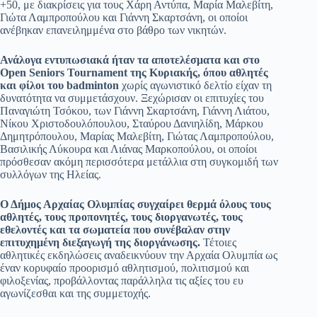
+50, με διακρίσεις για τους Χάρη Αντύπα, Μαρία Μαλεβίτη,
Γιώτα Λαμπροπούλου και Γιάννη Σκαρτσάνη, οι οποίοι
ανέβηκαν επανειλημμένα στο βάθρο των νικητών.
Ανάλογα εντυπωσιακά ήταν τα αποτελέσματα και στο
Open Seniors Tournament της Κυριακής, όπου αθλητές
και φίλοι του badminton
χωρίς αγωνιστικό δελτίο είχαν τη
δυνατότητα να συμμετάσχουν. Ξεχώρισαν οι επιτυχίες του
Παναγιώτη Τσόκου, των Γιάννη Σκαρτσάνη, Γιάννη Λιάτου,
Νίκου Χριστοδουλόπουλου, Σταύρου Δανιηλίδη, Μάρκου
Δημητρόπουλου, Μαρίας Μαλεβίτη, Γιώτας Λαμπροπούλου,
Βασιλικής Λύκουρα και Λιάνας Μαρκοπούλου, οι οποίοι
πρόσθεσαν ακόμη περισσότερα μετάλλια στη συγκομιδή των
συλλόγων της Ηλείας.
Ο Δήμος Αρχαίας Ολυμπίας συγχαίρει θερμά όλους τους
αθλητές, τους προπονητές, τους διοργανωτές, τους
εθελοντές και τα σωματεία που συνέβαλαν στην
επιτυχημένη διεξαγωγή της διοργάνωσης.
Τέτοιες
αθλητικές εκδηλώσεις αναδεικνύουν την Αρχαία Ολυμπία ως
έναν κορυφαίο προορισμό αθλητισμού, πολιτισμού και
φιλοξενίας, προβάλλοντας παράλληλα τις αξίες του ευ
αγωνίζεσθαι και της συμμετοχής.