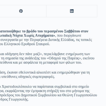
ματοποιήθηκε το βράδυ του περασμένου Σαββάτου στον
ρωπαϊκή Νύχτα Χωρίς Ατυχήματα»
, που διοργάνωνε
υνεργασία με την Περιφέρεια Δυτικής Ελλάδας, τις τοπικές
του Ελληνικού Ερυθρού Σταυρού.
 και οδήγηση δεν πάνε μαζί», περιελάμβανε ενημέρωση των
ι τη σημασία της ανάδειξης του «Οδηγού της Παρέας», εκείνου
πεύθυνα και με ασφάλεια τη μεταφορά των φίλων του.
ση, έκαναν εθελοντικά αλκοτέστ και ενημερώθηκαν για τη
 υπεύθυνες οδηγικές συμπεριφορές.
ο Χριστοδουλόπουλο να παρίσταται συμβολικά στο σημείο
α, εκφράζοντας την έμπρακτη στήριξή του στο μήνυμα της
 η πρόεδρος του Δημοτικού Συμβουλίου κα Θεώνη Γεωργοπούλου
ανδρος Γεωργουλής.