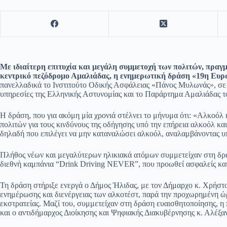
Με ιδιαίτερη επιτυχία και μεγάλη συμμετοχή των πολιτών, πραγ
κεντρικό πεζόδρομο Αμαλιάδας, η ενημερωτική δράση «19η Ευ
πανελλαδικά το Ινστιτούτο Οδικής Ασφάλειας «Πάνος Μυλωνάς», σε σ
υπηρεσίες της Ελληνικής Αστυνομίας και το Παράρτημα Αμαλιάδας 
Η δράση, που για ακόμη μία χρονιά στέλνει το μήνυμα ότι: «Αλκοόλ
πολιτών για τους κινδύνους της οδήγησης υπό την επήρεια αλκοόλ κα
δηλαδή που επιλέγει να μην καταναλώσει αλκοόλ, αναλαμβάνοντας υ
Πλήθος νέων και μεγαλύτερων ηλικιακά ατόμων συμμετείχαν στη δρά
διεθνή καμπάνια “Drink Driving NEVER”, που προωθεί ασφαλείς και
Τη δράση στήριξε ενεργά ο Δήμος Ήλιδας, με τον Δήμαρχο κ. Χρήστ
ενημέρωσης και διενέργειας των αλκοτέστ, παρά την προχωρημένη ώρ
εκστρατείας. Μαζί του, συμμετείχαν στη δράση ευαισθητοποίησης,
και ο αντιδήμαρχος Διοίκησης και Ψηφιακής Διακυβέρνησης κ. Αλέξ