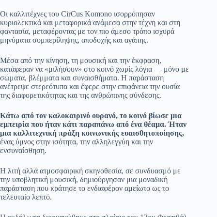
Οι καλλιτέχνες του CirCus Komono ισορρόπησαν
κυριολεκτικά και μεταφορικά ανάμεσα στην τέχνη και στη
φαντασία, μεταφέροντας με τον πιο άμεσο τρόπο ισχυρά
μηνύματα συμπερίληψης, αποδοχής και αγάπης.
Μέσα από την κίνηση, τη μουσική και την έκφραση,
κατάφεραν να «μιλήσουν» στο κοινό χωρίς λόγια — μόνο με
σώματα, βλέμματα και συναισθήματα. Η παράσταση
ανέτρεψε στερεότυπα και έφερε στην επιφάνεια την ουσία
της διαφορετικότητας και της ανθρώπινης σύνδεσης.
Κάτω από τον καλοκαιρινό ουρανό, το κοινό βίωσε μια
εμπειρία που ήταν κάτι παραπάνω από ένα θέαμα. Ήταν
μια καλλιτεχνική πράξη κοινωνικής ευαισθητοποίησης,
ένας ύμνος στην ισότητα, την αλληλεγγύη και την
ενσυναίσθηση.
Η λιτή αλλά ατμοσφαιρική σκηνοθεσία, σε συνδυασμό με
την υποβλητική μουσική, δημιούργησαν μια μοναδική
παράσταση που κράτησε το ενδιαφέρον αμείωτο ως το
τελευταίο λεπτό.