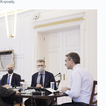
ο Κορυφής.