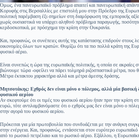
Όμως, ένα πανευρωπαϊκό πρόβλημα απαιτεί και πανευρωπαϊκή απάντη
Κορυφής στις Βερσαλλίες με επιστολή μου στην Πρόεδρο της Ευρωπαϊ
πολιτική παρέμβαση έξι σημείων στη διαμόρφωση της εμπορικής αξίας
χωρίς ουσιαστικά να υπάρχει αληθινό πρόβλημα παραγωγής, ποσότητας
κερδοσκοπικά, με πρόσχημα την κρίση στην Ουκρανία.
Και, προφανώς, οι συνέπειες αυτής της κατάστασης επιδρούν στους 
οικονομίες όλων των κρατών. Θυμίζω ότι τα πιο πολλά κράτη της 
φυσικό αέριο.
Είναι συνεπώς η ώρα της ευρωπαϊκής πολιτικής, η οποία σε ακραίες σ
βιώνουμε τώρα -οφείλει να πάρει τολμηρά ριζοσπαστικά μέτρα, που θ
Μέτρα έκτακτου χαρακτήρα αλλά και μέτρα άμεσης δράσης.
Μητσοτάκης: Εχθρός δεν είναι μόνο ο πόλεμος, αλλά μία βασική 
φυσικού αερίου
Αν σκεφτούμε ότι οι τιμές του φυσικού αερίου ήταν πριν την κρίση 
ευρώ, τότε αντιλαμβανόμαστε ότι ο εχθρός μας δεν είναι μόνο ο πόλ
στην αγορά του φυσικού αερίου.
Πρόκειται για μία πρωτοβουλία που συνδυάζεται με την ανάγκη συγ
στην ενέργεια. Και, προφανώς, εντάσσεται στον ευρύτερο ευρωπαϊκ
από το ρωσικό πετρέλαιο και το ρωσικό αέριο. Εξάλλου, η Ευρωπαϊκ