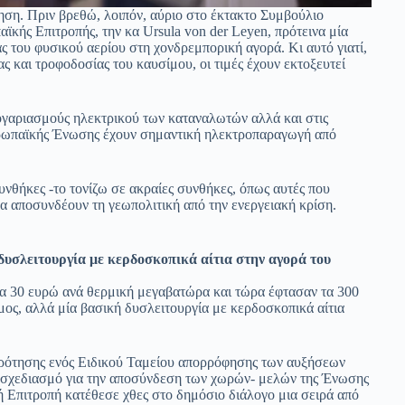
ση. Πριν βρεθώ, λοιπόν, αύριο στο έκτακτο Συμβούλιο
κής Επιτροπής, την κα Ursula von der Leyen, πρότεινα μία
 του φυσικού αερίου στη χονδρεμπορική αγορά. Κι αυτό γιατί,
 και τροφοδοσίας του καυσίμου, οι τιμές έχουν εκτοξευτεί
λογαριασμούς ηλεκτρικού των καταναλωτών αλλά και στις
Ευρωπαϊκής Ένωσης έχουν σημαντική ηλεκτροπαραγωγή από
υνθήκες -το τονίζω σε ακραίες συνθήκες, όπως αυτές που
α αποσυνδέουν τη γεωπολιτική από την ενεργειακή κρίση.
δυσλειτουργία με κερδοσκοπικά αίτια στην αγορά του
στα 30 ευρώ ανά θερμική μεγαβατώρα και τώρα έφτασαν τα 300
εμος, αλλά μία βασική δυσλειτουργία με κερδοσκοπικά αίτια
κρότησης ενός Ειδικού Ταμείου απορρόφησης των αυξήσεων
ό σχεδιασμό για την αποσύνδεση των χωρών- μελών της Ένωσης
ή Επιτροπή κατέθεσε χθες στο δημόσιο διάλογο μια σειρά από