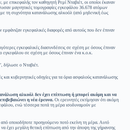
, με επικεφαλής τον καθηγητή Ρεμί Νταβιέτ, οι οποίοι έκαναν
έλυσαν μαγνητικές τομογραφίες εγκεφάλου 36.678 ατόμων
υς με τη συχνότητα κατανάλωσης αλκοόλ (από μηδενική έως
εν εμφάνιζαν εγκεφαλικές διαφορές από αυτούς που δεν έπιναν
λιγότερες εγκεφαλικές διασυνδέσεις σε σχέση με όσους έπιναν
κο εγκεφάλου σε σχέση με όσους έπιναν ένα κ.ο.κ.
”, δήλωσε ο Νταβιέτ.
ές και κυβερνητικές οδηγίες για τα όρια ασφαλούς κατανάλωσης
τανάλωση αλκοόλ δεν έχει επίπτωση ή μπορεί ακόμη και να
επιβεβαιώνει η νέα έρευνα.
Οι ερευνητές εκτίμησαν ότι ακόμη
κεφάλου, ενώ τέσσερα ποτά τη μέρα ισοδυναμούν με
 από οποιοδήποτε προηγούμενο ποτό εκείνη τη μέρα. Αυτό
εί να έχει μεγάλη θετική επίπτωση από την άποψη της γήρανσης