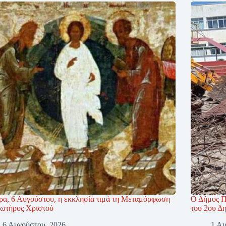
ρα, 6 Αυγούστου, η εκκλησία τιμά τη Μεταμόρφωση
Ο Δήμος Π
Σωτήρος Χριστού
του 2ου Δ
6 Αυγούστου, 2026
1 Αυ