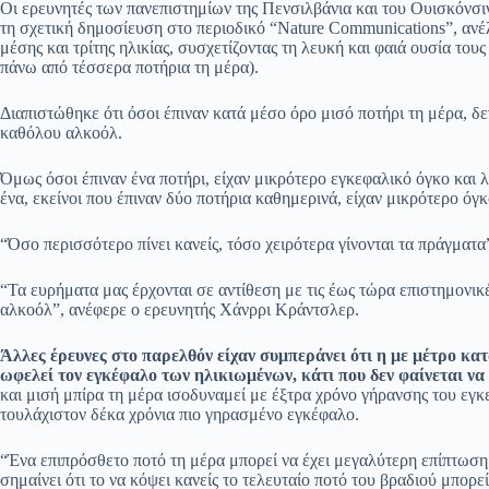
Οι ερευνητές των πανεπιστημίων της Πενσιλβάνια και του Ουισκόνσιν
τη σχετική δημοσίευση στο περιοδικό “Nature Communications”, αν
μέσης και τρίτης ηλικίας, συσχετίζοντας τη λευκή και φαιά ουσία το
πάνω από τέσσερα ποτήρια τη μέρα).
Διαπιστώθηκε ότι όσοι έπιναν κατά μέσο όρο μισό ποτήρι τη μέρα, δ
καθόλου αλκοόλ.
Όμως όσοι έπιναν ένα ποτήρι, είχαν μικρότερο εγκεφαλικό όγκο και 
ένα, εκείνοι που έπιναν δύο ποτήρια καθημερινά, είχαν μικρότερο όγ
“Όσο περισσότερο πίνει κανείς, τόσο χειρότερα γίνονται τα πράγματα
“Τα ευρήματα μας έρχονται σε αντίθεση με τις έως τώρα επιστημονικ
αλκοόλ”, ανέφερε ο ερευνητής Χάνρρι Κράντσλερ.
Άλλες έρευνες στο παρελθόν είχαν συμπεράνει ότι η με μέτρο κα
ωφελεί τον εγκέφαλο των ηλικιωμένων, κάτι που δεν φαίνεται να 
και μισή μπίρα τη μέρα ισοδυναμεί με έξτρα χρόνο γήρανσης του εγ
τουλάχιστον δέκα χρόνια πιο γηρασμένο εγκέφαλο.
“Ένα επιπρόσθετο ποτό τη μέρα μπορεί να έχει μεγαλύτερη επίπτωση
σημαίνει ότι το να κόψει κανείς το τελευταίο ποτό του βραδιού μπορ