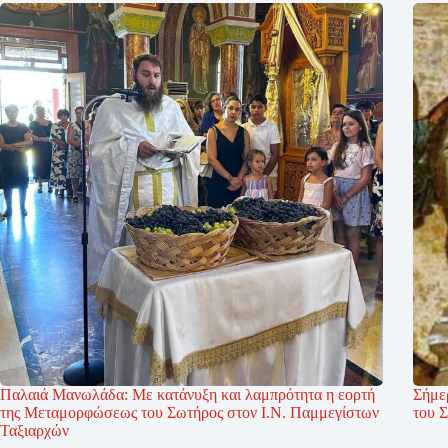
Παλαιά Μανωλάδα: Με κατάνυξη και λαμπρότητα η εορτή
Σήμε
της Μεταμορφώσεως του Σωτήρος στον Ι.Ν. Παμμεγίστων
του 
Ταξιαρχών