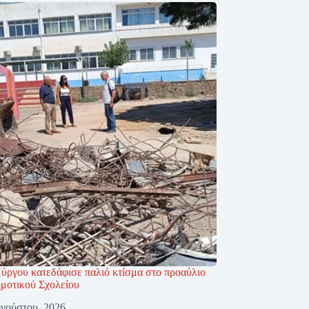
ύργου κατεδάφισε παλιό κτίσμα στο προαύλιο
ημοτικού Σχολείου
γούστου, 2026