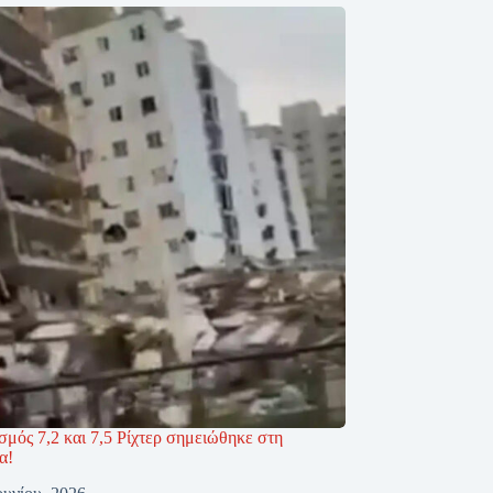
σμός 7,2 και 7,5 Ρίχτερ σημειώθηκε στη
α!