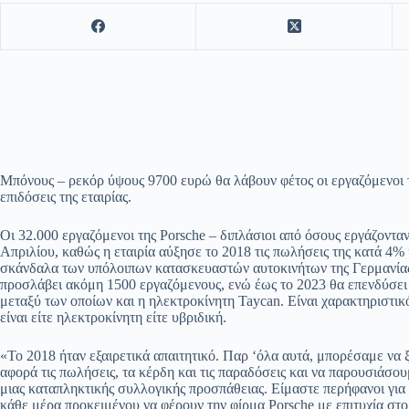
Μπόνους – ρεκόρ ύψους 9700 ευρώ θα λάβουν φέτος οι εργαζόμενοι 
επιδόσεις της εταιρίας.
Οι 32.000 εργαζόμενοι της Porsche – διπλάσιοι από όσους εργάζοντα
Απριλίου, καθώς η εταιρία αύξησε το 2018 τις πωλήσεις της κατά 4% 
σκάνδαλα των υπόλοιπων κατασκευαστών αυτοκινήτων της Γερμανίας. 
προσλάβει ακόμη 1500 εργαζόμενους, ενώ έως το 2023 θα επενδύσει 
μεταξύ των οποίων και η ηλεκτροκίνητη Taycan. Είναι χαρακτηριστικό
είναι είτε ηλεκτροκίνητη είτε υβριδική.
«Το 2018 ήταν εξαιρετικά απαιτητικό. Παρ ‘όλα αυτά, μπορέσαμε ν
αφορά τις πωλήσεις, τα κέρδη και τις παραδόσεις και να παρουσιάσο
μιας καταπληκτικής συλλογικής προσπάθειας. Είμαστε περήφανοι για
κάθε μέρα προκειμένου να φέρουν την φίρμα Porsche με επιτυχία 