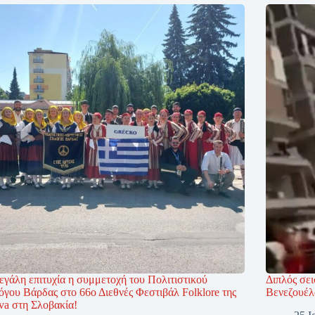
εγάλη επιτυχία η συμμετοχή του Πολιτιστικού
Διπλός σει
όγου Βάρδας στο 66ο Διεθνές Φεστιβάλ Folklore της
Βενεζουέλ
va στη Σλοβακία!