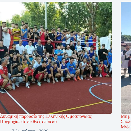
Δυναμική παρουσία της Ελληνικής Ομοσπονδίας
Με μ
Πυγμαχίας σε διεθνές επίπεδο
Συλλ
Myja