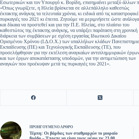
Εσωτερικών και τον Υπουργό κ. Βορίδη, επισημαίνει μεταξύ άλλων 
«Όπως γνωρίζετε, η Ηλεία βρίσκεται σε αλλεπάλληλο καθεστώς
έκτακτης ανάγκης τα τελευταία χρόνια, κι ειδικά από τις καταστροφικέ
πυρκαγιές του 2021 κι έπειτα. Ζητούμε να μεριμνήσετε ώστε ανάλογ
και δίκαια να προστεθεί και για την Π.Ε. Ηλείας, στο πλαίσιο του
καθεστώτος της έκτακτης ανάγκης, να υπάρξει παράταση στη χρονική
διάρκεια των συμβάσεων με σχέση εργασίας Ιδιωτικού Δικαίου
Ορισμένου Χρόνου (Ι.Δ.Ο.Χ.) των υπαλλήλων κλάδων Πανεπιστημι
Εκπαίδευσης (ΠΕ) και Τεχνολογικής Εκπαίδευσης (ΤΕ), που
προσελήφθησαν για την εκτέλεση αναγκαίων αντιπλημμυρικών έργω
και των έργων αποκατάστασης υποδομών, για την αντιμετώπιση των
αναγκών που προέκυψαν μετά τις πυρκαγιές του 2021».
ΠΡΟΗΓΟΎΜΕΝΟ
ΆΡΘΡΟ
Τέμπη: Οι βάρδιες των σταθμαρχών το μοιραίο
βράδυ – Έπρεπε να είναι τρεις μέχρι τις 23.00