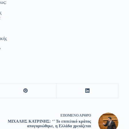
πως:
ς
α
ακής
ν
ΕΠΌΜΕΝΟ
ΆΡΘΡΟ
ΜΙΧΑΛΗΣ ΚΑΤΡΙΝΗΣ: ‘’ Το επιτελικό κράτος
απογυμνώθηκε, η Ελλάδα χρειάζεται