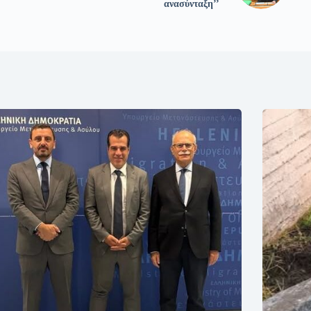
ανασύνταξη’’