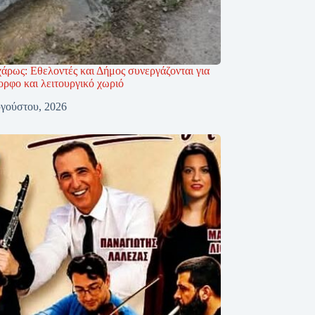
άρως: Εθελοντές και Δήμος συνεργάζονται για
ορφο και λειτουργικό χωριό
γούστου, 2026