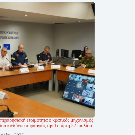
πιχειρησιακή ετοιμότητα ο κρατικός μηχανισμός
ου κινδύνου πυρκαγιάς την Τετάρτη 22 Ιουλίου