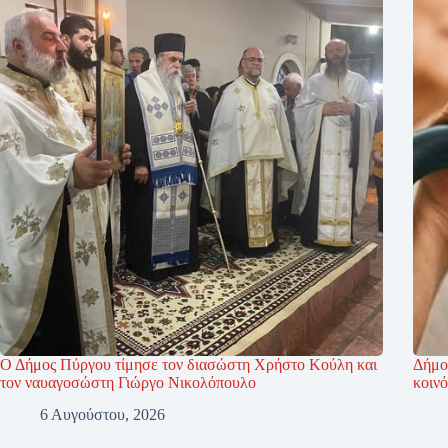
Ο Δήμος Πύργου τίμησε τον διασώστη Χρήστο Κούλη και
Δήμο
τον ναυαγοσώστη Γιώργο Νικολόπουλο
κοινό
6 Αυγούστου, 2026