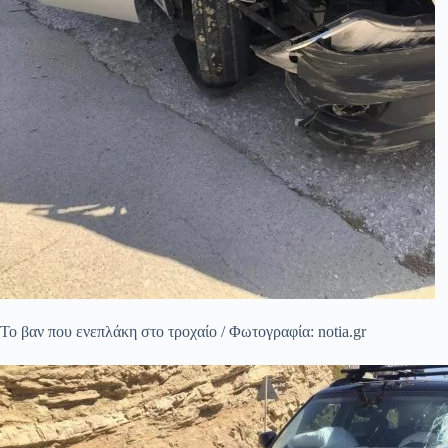
Το βαν που ενεπλάκη στο τροχαίο / Φωτογραφία: notia.gr