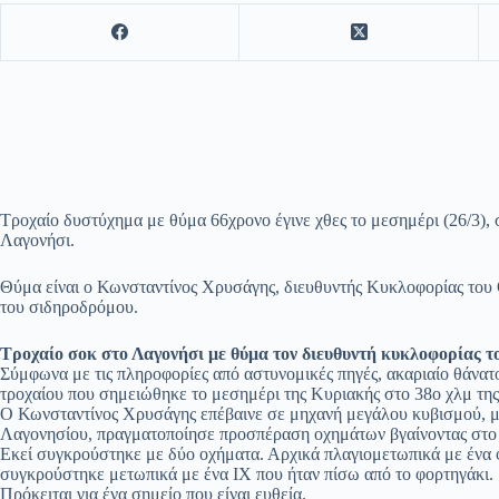
Τροχαίο δυστύχημα με θύμα 66χρονο έγινε χθες το μεσημέρι (26/3),
Λαγονήσι.
Θύμα είναι ο Κωνσταντίνος Χρυσάγης, διευθυντής Κυκλοφορίας του 
του σιδηροδρόμου.
Τροχαίο σοκ στο Λαγονήσι με θύμα τον διευθυντή κυκλοφορίας 
Σύμφωνα με τις πληροφορίες από αστυνομικές πηγές, ακαριαίο θάνατ
τροχαίου που σημειώθηκε το μεσημέρι της Κυριακής στο 38ο χλμ τ
Ο Κωνσταντίνος Χρυσάγης επέβαινε σε μηχανή μεγάλου κυβισμού, με
Λαγονησίου, πραγματοποίησε προσπέραση οχημάτων βγαίνοντας στο 
Εκεί συγκρούστηκε με δύο οχήματα. Αρχικά πλαγιομετωπικά με ένα φ
συγκρούστηκε μετωπικά με ένα ΙΧ που ήταν πίσω από το φορτηγάκι.
Πρόκειται για ένα σημείο που είναι ευθεία.