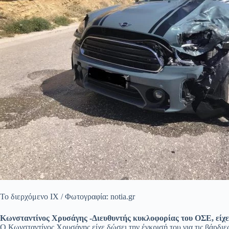
Το διερχόμενο ΙΧ / Φωτογραφία: notia.gr
Κωνσταντίνος Χρυσάγης -Διευθυντής κυκλοφορίας του ΟΣΕ, είχε 
Ο Κωνσταντίνος Χρυσάγης είχε δώσει την έγκρισή του για τις βάρδι