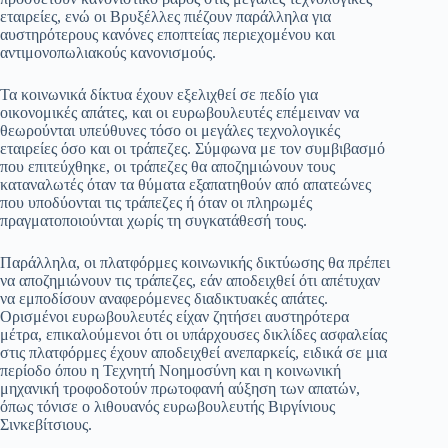
εταιρείες, ενώ οι Βρυξέλλες πιέζουν παράλληλα για
αυστηρότερους κανόνες εποπτείας περιεχομένου και
αντιμονοπωλιακούς κανονισμούς.
Τα κοινωνικά δίκτυα έχουν εξελιχθεί σε πεδίο για
οικονομικές απάτες, και οι ευρωβουλευτές επέμειναν να
θεωρούνται υπεύθυνες τόσο οι μεγάλες τεχνολογικές
εταιρείες όσο και οι τράπεζες. Σύμφωνα με τον συμβιβασμό
που επιτεύχθηκε, οι τράπεζες θα αποζημιώνουν τους
καταναλωτές όταν τα θύματα εξαπατηθούν από απατεώνες
που υποδύονται τις τράπεζες ή όταν οι πληρωμές
πραγματοποιούνται χωρίς τη συγκατάθεσή τους.
Παράλληλα, οι πλατφόρμες κοινωνικής δικτύωσης θα πρέπει
να αποζημιώνουν τις τράπεζες, εάν αποδειχθεί ότι απέτυχαν
να εμποδίσουν αναφερόμενες διαδικτυακές απάτες.
Ορισμένοι ευρωβουλευτές είχαν ζητήσει αυστηρότερα
μέτρα, επικαλούμενοι ότι οι υπάρχουσες δικλίδες ασφαλείας
στις πλατφόρμες έχουν αποδειχθεί ανεπαρκείς, ειδικά σε μια
περίοδο όπου η Τεχνητή Νοημοσύνη και η κοινωνική
μηχανική τροφοδοτούν πρωτοφανή αύξηση των απατών,
όπως τόνισε ο λιθουανός ευρωβουλευτής Βιργίνιους
Σινκεβίτσιους.