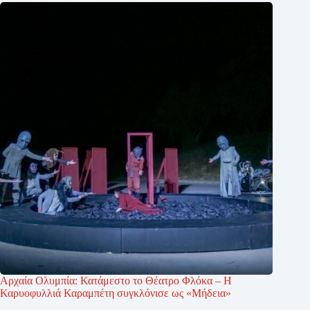
Αρχαία Ολυμπία: Κατάμεστο το Θέατρο Φλόκα – Η
Καρυοφυλλιά Καραμπέτη συγκλόνισε ως «Μήδεια»