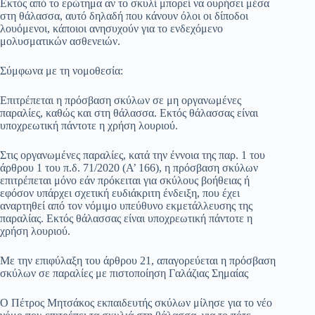
Εκτός από το ερώτημα αν το σκυλί μπορεί να ουρήσει μέσα
στη θάλασσα, αυτό δηλαδή που κάνουν όλοι οι δίποδοι
λουόμενοι, κάποιοι ανησυχούν για το ενδεχόμενο
μολυσματικών ασθενειών.
Σύμφωνα με τη νομοθεσία:
Επιτρέπεται η πρόσβαση σκύλων σε μη οργανωμένες
παραλίες, καθώς και στη θάλασσα. Εκτός θάλασσας είναι
υποχρεωτική πάντοτε η χρήση λουριού.
Στις οργανωμένες παραλίες, κατά την έννοια της παρ. 1 του
άρθρου 1 του π.δ. 71/2020 (Α’ 166), η πρόσβαση σκύλων
επιτρέπεται μόνο εάν πρόκειται για σκύλους βοήθειας ή
εφόσον υπάρχει σχετική ευδιάκριτη ένδειξη, που έχει
αναρτηθεί από τον νόμιμο υπεύθυνο εκμετάλλευσης της
παραλίας. Εκτός θάλασσας είναι υποχρεωτική πάντοτε η
χρήση λουριού.
Με την επιφύλαξη του άρθρου 21, απαγορεύεται η πρόσβαση
σκύλων σε παραλίες με πιστοποίηση Γαλάζιας Σημαίας
Ο Πέτρος Μητσάκος εκπαιδευτής σκύλων μίλησε για το νέο