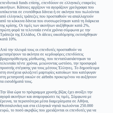
επενδυτικά funds επίσης, επενδύουν σε ελληνικές εταιρείες
ακινήτων. Κάποιες αρχίζουν να αγοράζουν χρεόγραφα που
υπόκεινται σε ενυπόθηκα δάνεια ή σε ακίνητα που πωλούνται
από ελληνικές τράπεζες που προσπαθούν να απαλλαχτούν
από τα κόκκινα δάνεια που συσσωρεύτηκαν κατά τη διάρκεια
της κρίσης. Οι τιμές των ακινήτων αυξήθηκαν κατά 2%,
πρώτη φορά τα τελευταία εννέα χρόνια σύμφωνα με την
Τράπεζα της Ελλάδος. Οι άδειες οικοδόμησης εκτινάχθηκαν
κατά 10%.
Από την πλευρά τους οι επενδυτές προσπαθούν να
μετατρέψουν τα ακίνητα σε κερδοφόρες επενδύσεις
βραχυπρόθεσμης μίσθωσης, που πενταπλασιάστηκαν τα
τελευταία πέντε χρόνια, μειώνοντας ωστόσο, την προσφορά
προσιτής στέγασης για τους μέσους Έλληνες. Το δημοσίευμα
στη συνέχεια φιλοξενεί μαρτυρίες κατοίκων που κατέφυγαν
στη μετατροπή οικιών σε airbnbs προκειμένου να αυξήσουν
τα εισοδήματά τους.
Την ίδια ώρα το πρόγραμμα χρυσής βίζας έχει ανοίξει την
αγορά ακινήτων και αναμορφώσει τις τιμές. Σύμφωνα με
έρευνα, τα περισσότερα μέσα διαμερίσματα σε Αθήνα,
Θεσσαλονίκη και στα ελληνικά νησιά πωλούνται 250.000
ευρώ, το ποσό ακριβώς που χρειάζονται οι επενδυτές για να