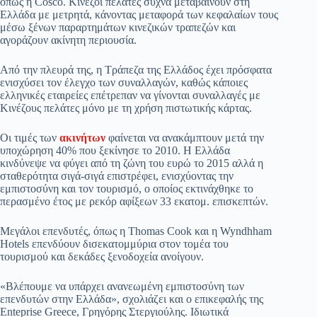
όπως η Cosco. Κινέζοι πελάτες συχνά μεταβαίνουν στη
Ελλάδα με μετρητά, κάνοντας μεταφορά των κεφαλαίων τους
μέσω ξένων παραρτημάτων κινεζικών τραπεζών και
αγοράζουν ακίνητη περιουσία.
Από την πλευρά της, η Τράπεζα της Ελλάδος έχει πρόσφατα
ενισχύσει τον έλεγχο των συναλλαγών, καθώς κάποιες
ελληνικές εταιρείες επέτρεπαν να γίνονται συναλλαγές με
Κινέζους πελάτες μόνο με τη χρήση πιστωτικής κάρτας.
Οι τιμές των
ακινήτων
φαίνεται να ανακάμπτουν μετά την
υποχώρηση 40% που ξεκίνησε το 2010. Η Ελλάδα
κινδύνεψε να φύγει από τη ζώνη του ευρώ το 2015 αλλά η
σταθερότητα σιγά-σιγά επιστρέφει, ενισχύοντας την
εμπιστοσύνη και τον τουρισμό, ο οποίος εκτινάχθηκε το
περασμένο έτος με ρεκόρ αφίξεων 33 εκατομ. επισκεπτών.
Μεγάλοι επενδυτές, όπως η Thomas Cook και η Wyndhham
Hotels επενδύουν δισεκατομμύρια στον τομέα του
τουρισμού και δεκάδες ξενοδοχεία ανοίγουν.
«Βλέπουμε να υπάρχει ανανεωμένη εμπιστοσύνη των
επενδυτών
στην Ελλάδα», σχολιάζει και ο επικεφαλής της
Enteprise Greece, Γρηγόρης Στεργιούλης. Ιδιωτικά