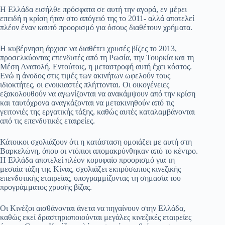
Η Ελλάδα εισήλθε πρόσφατα σε αυτή την αγορά, εν μέρει
επειδή η κρίση ήταν στο απόγειό της το 2011- αλλά αποτελεί
πλέον έναν καυτό προορισμό για όσους διαθέτουν χρήματα.
Η κυβέρνηση άρχισε να διαθέτει χρυσές βίζες το 2013,
προσελκύοντας επενδυτές από τη Ρωσία, την Τουρκία και τη
Μέση Ανατολή. Εντούτοις, η μεταστροφή αυτή έχει κόστος.
Ενώ η άνοδος στις τιμές των ακινήτων ωφελούν τους
ιδιοκτήτες, οι ενοικιαστές πλήττονται. Οι οικογένειες
εξακολουθούν να αγωνίζονται να ανακάμψουν από την κρίση
και ταυτόχρονα αναγκάζονται να μετακινηθούν από τις
γειτονιές της εργατικής τάξης, καθώς αυτές καταλαμβάνονται
από τις επενδυτικές εταιρείες.
Κάτοικοι σχολιάζουν ότι η κατάσταση ομοιάζει με αυτή στη
Βαρκελώνη, όπου οι ντόπιοι απομακρύνθηκαν από το κέντρο.
Η Ελλάδα αποτελεί πλέον κορυφαίο προορισμό για τη
μεσαία τάξη της Κίνας, σχολιάζει εκπρόσωπος κινεζικής
επενδυτικής εταιρείας, υπογραμμίζοντας τη σημασία του
προγράμματος χρυσής βίζας.
Οι Κινέζοι αισθάνονται άνετα να πηγαίνουν στην Ελλάδα,
καθώς εκεί δραστηριοποιούνται μεγάλες κινεζικές εταιρείες