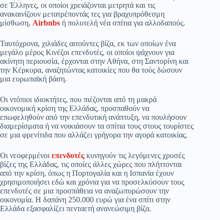
σε Έλληνες, οι οποίοι χρειάζονται μετρητά και τις
ανακαινίζουν μετατρέποντάς τες για βραχυπρόθεσμη
μίσθωση,
Airbnbs
ή πολυτελή νέα σπίτια για αλλοδαπούς.
Ταυτόχρονα, χιλιάδες αιτούντες βίζα, εκ των οποίων ένα
μεγάλο μέρος Κινέζοι επενδυτές, οι οποίοι ψάχνουν για
ακίνητη περιουσία, έρχονται στην Αθήνα, στη Σαντορίνη και
την Κέρκυρα, αναζητώντας κατοικίες που θα τούς δώσουν
μια ευρωπαϊκή βάση.
Οι ντόπιοι ιδιοκτήτες, που πιέζονται από τη μακρά
οικονομική κρίση της Ελλάδας, προσπαθούν να
επωφεληθούν από την επενδυτική ανάπτυξη, να πουλήσουν
διαμερίσματα ή να νοικιάσουν τα σπίτια τους στους τουρίστες
σε μια φρενίτιδα που αλλάζει γρήγορα την αγορά κατοικίας.
Οι νεοφερμένοι
επενδυτές
κυνηγούν τις λεγόμενες χρυσές
βίζες της Ελλάδας, τις οποίες άλλες χώρες που πλήττονται
από την κρίση, όπως η Πορτογαλία και η Ισπανία έχουν
χρησιμοποιήσει εδώ και χρόνια για να προσελκύσουν τους
επενδυτές σε μια προσπάθεια να αναζωπυρώσουν την
οικονομία. Η δαπάνη 250.000 ευρώ για ένα σπίτι στην
Ελλάδα εξασφαλίζει πενταετή ανανεώσιμη βίζα.