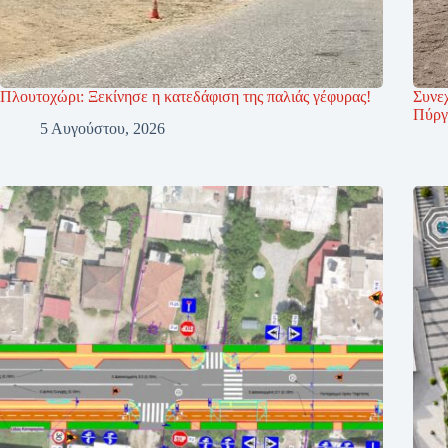
Πλουτοχώρι: Ξεκίνησε η κατεδάφιση της παλιάς γέφυρας!
Συνεχ
Πύργ
5 Αυγούστου, 2026