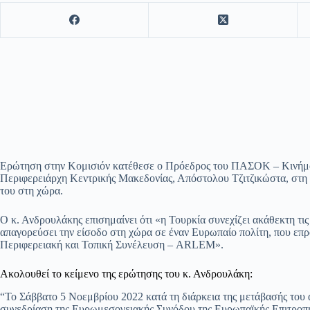
Ερώτηση στην Κομισιόν κατέθεσε ο Πρόεδρος του ΠΑΣΟΚ – Κινήμ
Περιφερειάρχη Κεντρικής Μακεδονίας, Απόστολου Τζιτζικώστα, στη
του στη χώρα.
Ο κ. Ανδρουλάκης επισημαίνει ότι «η Τουρκία συνεχίζει ακάθεκτη τις
απαγορεύσει την είσοδο στη χώρα σε έναν Ευρωπαίο πολίτη, που ε
Περιφερειακή και Τοπική Συνέλευση – ARLEM».
Ακολουθεί το κείμενο της ερώτησης του κ. Ανδρουλάκη:
“Το Σάββατο 5 Νοεμβρίου 2022 κατά τη διάρκεια της μετάβασής του
συνεδρίαση της Ευρωμεσογειακής Συνόδου της Ευρωπαϊκής Επιτροπή