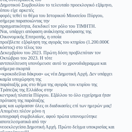
Δημοτικού Συμβουλίου το τελευταίο προεκλογικό εξάμηνο,
όπου είχε αρκετές
φορές τεθεί το θέμα του Ιστορικού Μουσείου Πύργου,
σήμερα παραποιώντας την
πραγματικότητα, διεκδικεί τον ρόλο του ΤΙΜΗΤΗ.
Ναι, υπάρχει απόφαση ανάκλησης απόφασης της
Οικονομικής Επιτροπής, η οποία
προέβλεπε εξόφληση της αγοράς του κτηρίου (1.200.000€
κόστος) στο τέλος του
Δεκεμβρίου του 2023. Πρώτη δόση προβλεπόταν τον
Οκτώβριο του 2023. Η τότε
αντιπολίτευση υπονόμευσε αυτό το χρονοδιάγραμμα και
σήμερα σκορπά
«κροκοδείλια δάκρυα» ως νέα Δημοτική Αρχή. Δεν υπάρχει
καμία υποχώρηση της
παράταξής μας στο θέμα της αγοράς του κτιρίου της
Τράπεζας της Ελλάδος στην
κεντρική πλατεία Πύργου. Εξάλλου το όλο εγχείρημα ήταν
πρόταση της παράταξης
μας και ωρίμασαν όλες οι διαδικασίες επί των ημερών μας!
Απομένει πλέον μόνο η
υπογραφή συμβολαίων, αφού πρώτα υπονομεύτηκε
αποτελεσματικά από την
νεοεκλεγείσα Δημοτική Αρχή. Πρώτο δείγμα υποκρισίας και