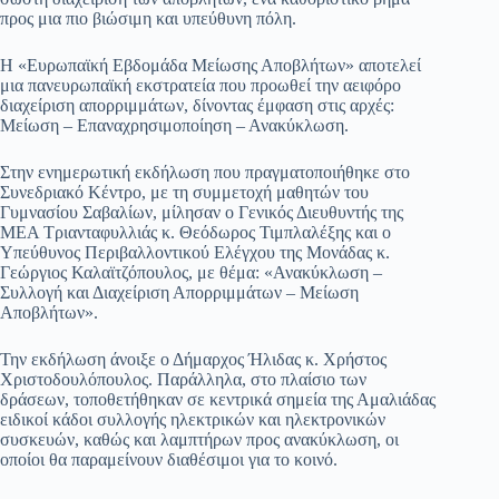
προς μια πιο βιώσιμη και υπεύθυνη πόλη.
Η «Ευρωπαϊκή Εβδομάδα Μείωσης Αποβλήτων» αποτελεί
μια πανευρωπαϊκή εκστρατεία που προωθεί την αειφόρο
διαχείριση απορριμμάτων, δίνοντας έμφαση στις αρχές:
Μείωση – Επαναχρησιμοποίηση – Ανακύκλωση.
Στην ενημερωτική εκδήλωση που πραγματοποιήθηκε στο
Συνεδριακό Κέντρο, με τη συμμετοχή μαθητών του
Γυμνασίου Σαβαλίων, μίλησαν ο Γενικός Διευθυντής της
ΜΕΑ Τριανταφυλλιάς κ. Θεόδωρος Τιμπλαλέξης και ο
Υπεύθυνος Περιβαλλοντικού Ελέγχου της Μονάδας κ.
Γεώργιος Καλαϊτζόπουλος, με θέμα: «Ανακύκλωση –
Συλλογή και Διαχείριση Απορριμμάτων – Μείωση
Αποβλήτων».
Την εκδήλωση άνοιξε ο Δήμαρχος Ήλιδας κ. Χρήστος
Χριστοδουλόπουλος. Παράλληλα, στο πλαίσιο των
δράσεων, τοποθετήθηκαν σε κεντρικά σημεία της Αμαλιάδας
ειδικοί κάδοι συλλογής ηλεκτρικών και ηλεκτρονικών
συσκευών, καθώς και λαμπτήρων προς ανακύκλωση, οι
οποίοι θα παραμείνουν διαθέσιμοι για το κοινό.