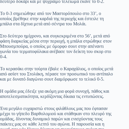
δεύτερο δοκάρι και με ψύχραιμο τελείωμα έκανε το 0-2.
Το 0-3 σημειώθηκε από τον Μαστορόπουλο στο 33’, ο
οποίος βρέθηκε στην καρδιά της περιοχής και έστειλε τη
μπάλα στα δίχτυα μετά από σέντρα του Μολάι.
Στο δεύτερο ημίχρονο, και συγκεκριμένα στο 56’, μετά από
φάση διαρκείας μέσα στην περιοχή, η μπάλα στρώθηκε στον
Μπουσμπούρα, ο οποίος με όμορφο σουτ στην απέναντι
γωνία του τερματοφύλακα ανέβασε τον δείκτη του σκορ στο
0-4.
Το κερασάκι στην τούρτα έβαλε ο Καραχάλιος, ο οποίος μετά
από ασίστ του Στολάκη, πέρασε τον προσωπικό του αντίπαλο
και με δυνατό διαγώνιο σουτ διαμόρφωσε το τελικό 0-5.
Η ομάδα μας έδειξε για ακόμη μια φορά συνοχή, πάθος και
αποτελεσματικότητα, κερδίζοντας δίκαια τις εντυπώσεις.
Ένα μεγάλο ευχαριστώ στους φιλάθλους μας που έφτασαν
μέχρι το γήπεδο Βαρθολομιού και στάθηκαν στο πλευρό της
ομάδας, δίνοντας δυναμικό παρών και ενισχύοντας τους
παίκτες μας σε κάθε λεπτό του αγώνα. Η παρουσία και η