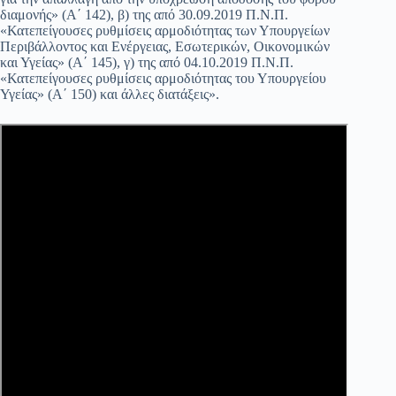
διαμονής» (Α΄ 142), β) της από 30.09.2019 Π.Ν.Π.
«Κατεπείγουσες ρυθμίσεις αρμοδιότητας των Υπουργείων
Περιβάλλοντος και Ενέργειας, Εσωτερικών, Οικονομικών
και Υγείας» (Α΄ 145), γ) της από 04.10.2019 Π.Ν.Π.
«Κατεπείγουσες ρυθμίσεις αρμοδιότητας του Υπουργείου
Υγείας» (Α΄ 150) και άλλες διατάξεις».