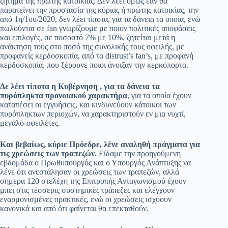
ζήτημα της πρώτης κατοικίας. Δεν λέει όμως εάν θα
παρατείνει την προστασία της κύριας ή πρώτης κατοικίας, την
από 1η/1ου/2020, δεν λέει τίποτα, για τα δάνεια τα οποία, ενώ
πωλούνται σε fan γνωρίζουμε με ποιον πολιτικές αποφάσεις
και επιλογές, σε ποσοστό 7% με 10%, ζητείται μετά η
ανάκτηση τους στο ποσό της συνολικής τους οφειλής, με
προφανείς κερδοσκοπία, από τα distrust’s fan’s, με προφανή
κερδοσκοπία, που ξέρουνε ποιοι άνοιξαν την κερκόπορτα.
Δε λέει τίποτα η Κυβέρνηση , για τα δάνεια τα
πυρόπληκτα προνοιακού χαρακτήρα
, για τα οποία έχουν
καταπέσει οι εγγυήσεις, και κινδυνεύουν κάτοικοι των
πυρόπληκτων περιοχών, να χαρακτηριστούν εν μια νυχτί,
μεγάλό-οφειλέτες.
Και βεβαίως, κύριε Πρόεδρε, λένε αναληθή πράγματα για
τις χρεώσεις των τραπεζών.
Είδαμε την προηγούμενη
εβδομάδα ο Πρωθυπουργός και ο Υπουργός Ανάπτυξης να
λένε ότι ανεστάλησαν οι χρεώσεις των τραπεζών, αλλά
σήμερα 120 στελέχη της Επιτροπής Ανταγωνισμού έχουν
μπει στις τέσσερις συστημικές τράπεζες και ελέγχουν
εναρμονισμένες πρακτικές, ενώ οι χρεώσεις ισχύουν
κανονικά και από ότι φαίνεται θα επεκταθούν.