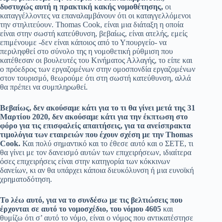
δυστυχώς αυτή η πρακτική κακής νομοθέτησης,
οι
καταγγέλλοντες να επαναλαμβάνουν ότι οι καταγγελλόμενοι
την στηλιτεύουν. Thomas Cook, είναι μια διάταξη η οποία
είναι στην σωστή κατεύθυνση, βεβαίως, είναι ατελής, εμείς
επιμένουμε -δεν είναι κάποιος από το Υπουργείο- να
περιληφθεί στο σύνολο της η νομοθετική ρύθμιση που
κατέθεσαν οι βουλευτές του Κινήματος Αλλαγής, το είπε και
ο πρόεδρος των εργαζομένων στην ομοσπονδία εργαζομένων
στον τουρισμό, θεωρούμε ότι στη σωστή κατεύθυνση, αλλά
θα πρέπει να συμπληρωθεί.
Βεβαίως, δεν ακούσαμε κάτι για το τι θα γίνει μετά της 31
Μαρτίου 2020, δεν ακούσαμε κάτι για την έκπτωση στο
φόρο για τις επισφαλείς απαιτήσεις, για τα ανείσπρακτα
τιμολόγια των εταιρειών που έχουν σχέση με την Thomas
Cook.
Και πολύ σημαντικό και το έθεσε αυτό και ο ΣΕΤΕ, τι
θα γίνει με τον δανεισμό αυτών των επιχειρήσεων, ιδιαίτερα
όσες επιχειρήσεις είναι στην κατηγορία των κόκκινων
δανείων, κι αν θα υπάρχει κάποια διευκόλυνση ή μια ευνοϊκή
χρηματοδότηση.
Το λέω αυτό, για να το συνδέσω με τις βελτιώσεις που
έρχονται σε αυτό το νομοσχέδιο, του νόμου 4605
και
θυμίζω ότι σ’ αυτό το νόμο, είναι ο νόμος που αντικατέστησε