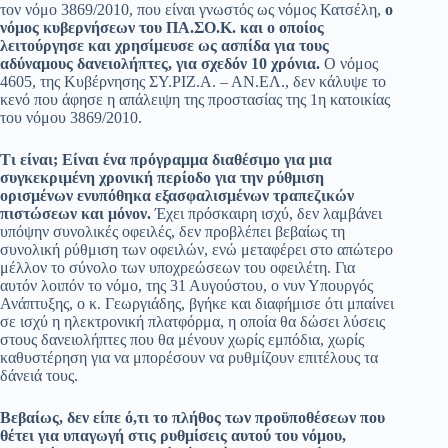
τον νόμο 3869/2010, που είναι γνωστός ως νόμος Κατσέλη,
ο
νόμος κυβερνήσεων του ΠΑ.ΣΟ.Κ. και ο οποίος
λειτούργησε και χρησίμευσε ως ασπίδα για τους
αδύναμους δανειολήπτες, για σχεδόν 10 χρόνια.
Ο νόμος
4605, της Κυβέρνησης ΣΥ.ΡΙΖ.Α. – ΑΝ.ΕΛ., δεν κάλυψε το
κενό που άφησε η απάλειψη της προστασίας της 1η κατοικίας
του νόμου 3869/2010.
Τι είναι; Είναι ένα πρόγραμμα διαθέσιμο για μια
συγκεκριμένη χρονική περίοδο για την ρύθμιση
ορισμένων ενυπόθηκα εξασφαλισμένων τραπεζικών
πιστώσεων και μόνον.
Έχει πρόσκαιρη ισχύ, δεν λαμβάνει
υπόψην συνολικές οφειλές, δεν προβλέπει βεβαίως τη
συνολική ρύθμιση των οφειλών, ενώ μεταφέρει στο απώτερο
μέλλον το σύνολο των υποχρεώσεων του οφειλέτη. Για
αυτόν λοιπόν το νόμο, της 31 Αυγούστου, ο νυν Υπουργός
Ανάπτυξης, ο κ. Γεωργιάδης, βγήκε και διαφήμισε ότι μπαίνει
σε ισχύ η ηλεκτρονική πλατφόρμα, η οποία θα δώσει λύσεις
στους δανειολήπτες που θα μένουν χωρίς εμπόδια, χωρίς
καθυστέρηση για να μπορέσουν να ρυθμίζουν επιτέλους τα
δάνειά τους.
Βεβαίως, δεν είπε ό,τι το πλήθος των προϋποθέσεων που
θέτει για υπαγωγή στις ρυθμίσεις αυτού του νόμου,