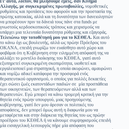
Γι’ αυτά, λοιπόν, θα μιλήσουμε εμείς, σαν Κίνημα
Αλλαγής, με συγκεκριμένες πρωτοβουλίες,
νομοθετικές
ρυθμίσεις και προτάσεις που αφορούν και την προστασία της
πρώτης κατοικίας, αλλά και τη δυνατότητα των δανειοληπτών
να μπορέσουν πριν τα δάνειά τους πάνε στα funds με
γνωστούς κερδοσκοπικούς τρόπους και χειρισμούς να
υπάρχει μια τελευταία δυνατότητα ρύθμισης και εξαγοράς.
Τελειώνω την τοποθέτησή μου για το ΚΕΘΕΑ.
Και αυτό
το κάνω όχι ως βουλευτής, αλλά ως πρώην Πρόεδρος του
ΟΚΑΝΑ, επειδή γνωρίζω τον ευαίσθητο αυτό χώρο και
φοβάμαι ότι η Κυβέρνηση στην ειλημμένη απόφασή της να
αλλάξει το μοντέλο διοίκησης του ΚΕΘΕΑ, γιατί αυτό
εξυπηρετεί συγκεκριμένη σκοπιμότητα, υιοθετεί και
εργαλειοποιεί μια στρατηγική, η οποία ακυρώνει, αμαυρώνει
και νομίζω αδικεί κατάφορα την προσφορά ενός
θεραπευτικού οργανισμού, ο οποίος για πολλές δεκαετίες
έχει σώσει ζωές εκατοντάδων παιδιών σε μία προσπάθεια
των οικογενειών, των θεραπευόμενων αλλά και των
θεραπευτών. Εγώ μπορεί να κάνω τρομερή κριτική για την
θητεία ενός πρώην υπουργού, μιας προηγούμενης
κυβέρνησης, γιατί δεν μου άρεσαν οι πολιτικές του
αποφάσεις, δεν μπορεί όμως αυτή η διαφωνία μου να
μεταφέρεται και στην διάρκεια της θητείας του ως πρώην
προέδρου του ΚΕΘΕΑ ή να κάνουμε συμψηφισμούς επειδή
μία εισαγγελική λειτουργός πήρε μία απόφαση που