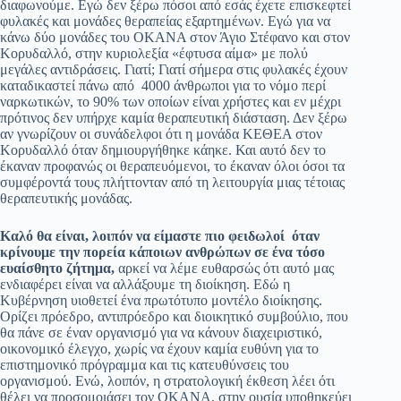
διαφωνούμε. Εγώ δεν ξέρω πόσοι από εσάς έχετε επισκεφτεί
φυλακές και μονάδες θεραπείας εξαρτημένων. Εγώ για να
κάνω δύο μονάδες του ΟΚΑΝΑ στον Άγιο Στέφανο και στον
Κορυδαλλό, στην κυριολεξία «έφτυσα αίμα» με πολύ
μεγάλες αντιδράσεις. Γιατί; Γιατί σήμερα στις φυλακές έχουν
καταδικαστεί πάνω από 4000 άνθρωποι για το νόμο περί
ναρκωτικών, το 90% των οποίων είναι χρήστες και εν μέχρι
πρότινος δεν υπήρχε καμία θεραπευτική διάσταση. Δεν ξέρω
αν γνωρίζουν οι συνάδελφοι ότι η μονάδα ΚΕΘΕΑ στον
Κορυδαλλό όταν δημιουργήθηκε κάηκε. Και αυτό δεν το
έκαναν προφανώς οι θεραπευόμενοι, το έκαναν όλοι όσοι τα
συμφέροντά τους πλήττονταν από τη λειτουργία μιας τέτοιας
θεραπευτικής μονάδας.
Καλό θα είναι, λοιπόν να είμαστε πιο φειδωλοί όταν
κρίνουμε την πορεία κάποιων ανθρώπων σε ένα τόσο
ευαίσθητο ζήτημα,
αρκεί να λέμε ευθαρσώς ότι αυτό μας
ενδιαφέρει είναι να αλλάξουμε τη διοίκηση. Εδώ η
Κυβέρνηση υιοθετεί ένα πρωτότυπο μοντέλο διοίκησης.
Ορίζει πρόεδρο, αντιπρόεδρο και διοικητικό συμβούλιο, που
θα πάνε σε έναν οργανισμό για να κάνουν διαχειριστικό,
οικονομικό έλεγχο, χωρίς να έχουν καμία ευθύνη για το
επιστημονικό πρόγραμμα και τις κατευθύνσεις του
οργανισμού. Ενώ, λοιπόν, η στρατολογική έκθεση λέει ότι
θέλει να προσομοιάσει τον ΟΚΑΝΑ, στην ουσία υποθηκεύει