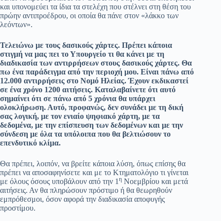
και υπονομεύει τα ίδια τα στελέχη που στέλνει στη θέση του
πρώην αντιπροέδρου, οι οποία θα πάνε στον «λάκκο των
λεόντων».
Τελειώνω με τους δασικούς χάρτες. Πρέπει κάποια
στιγμή να μας πει το Υπουργείο τι θα κάνει με τη
διαδικασία των αντιρρήσεων στους δασικούς χάρτες. Θα
πω ένα παράδειγμα από την περιοχή μου. Είναι πάνω από
12.000 αντιρρήσεις στο Νομό Ηλείας. Έχουν εκδικαστεί
σε ένα χρόνο 1200 αιτήσεις. Καταλαβαίνετε ότι αυτό
σημαίνει ότι σε πάνω από 5 χρόνια θα υπάρχει
ολοκλήρωση. Αυτό, προφανώς, δεν συνάδει με τη δική
σας λογική, με τον ενιαίο ψηφιακό χάρτη, με τα
δεδομένα, με την επίσπευση των δεδομένων και με την
σύνδεση με όλα τα υπόλοιπα που θα βελτιώσουν το
επενδυτικό κλίμα.
Θα πρέπει, λοιπόν, να βρείτε κάποια λύση, όπως επίσης θα
πρέπει να αποσαφηνίσετε και με το Κτηματολόγιο τι γίνεται
η
με όλους όσους υποβάλουν από την 1
Νοεμβρίου και μετά
αιτήσεις. Αν θα πληρώσουν πρόστιμο ή θα θεωρηθούν
εμπρόθεσμοι, όσον αφορά την διαδικασία αποφυγής
προστίμου.