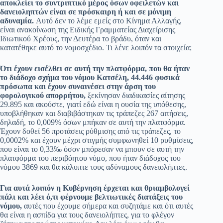
αποκλείει το συντριπτικό μέρος όσων οφειλετών και
δανειοληπτών είναι σε πρόσκαιρη ή και σε μόνιμη
αδυναμία.
Αυτό δεν το λέμε εμείς στο Κίνημα Αλλαγής,
είναι ανακοίνωση της Ειδικής Γραμματείας Διαχείρισης
Ιδιωτικού Χρέους, την Δευτέρα το βράδυ, όταν και
κατατέθηκε αυτό το νομοσχέδιο. Τι λένε λοιπόν τα στοιχεία;
Ότι έχουν εισέλθει σε αυτή την πλατφόρμα, που θα ήταν
το διάδοχο σχήμα του νόμου Κατσέλη, 44.446 φυσικά
πρόσωπα και έχουν συναινέσει στην άρση του
φορολογικού απορρήτου,
ξεκίνησαν διαδικασίες αίτησης
29.895 και ακούστε, γιατί εδώ είναι η ουσία της υπόθεσης,
υποβλήθηκαν και διαβιβάστηκαν τις τράπεζες 267 αιτήσεις,
δηλαδή, το 0,009% όσων μπήκαν σε αυτή την πλατφόρμα.
Έχουν δοθεί 56 προτάσεις ρύθμισης από τις τράπεζες, το
0,0002% και έχουν μέχρι στιγμής συμφωνηθεί 10 ρυθμίσεις,
που είναι το 0,33‰ όσον μπόρεσαν να μπουν σε αυτή την
πλατφόρμα του περιβόητου νόμο, που ήταν διάδοχος του
νόμου 3869 και θα κάλυπτε τους αδύναμους δανειολήπτες.
Για αυτά λοιπόν η Κυβέρνηση έρχεται και θριαμβολογεί
πάλι και λέει ό,τι φέρνουμε βελτιωτικές διατάξεις του
νόμου,
αυτές που έχουμε σήμερα και συζητάμε και ότι αυτές
θα είναι η ασπίδα για τους δανειολήπτες, για το φλέγον