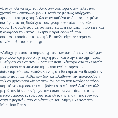
«Ευτύχησα να έχω τον Αϊνστάιν λέκτορα στην τελευταία
χρονιά των σπουδών μου. Πιστέψτε με πως υπάρχουν
προσωπικότητες σύμβολα στον καθένα από εμάς και μόνο
ακούγοντας τις διαλέξεις του, γινόμουν καλύτερος κάθε
φορά. Η φράση που με συνέχει, είναι η εκτίμηση που είχε και
η αναφορά του στον Έλληνα Καραθεοδωρή που
ουσιαστικοποίησε το κομψό E=mc2» είχε αναφέρει σε
συνέντευξη του στο in.gr
«Διδάχτηκα από τα παραδείγματα των σπουδαίων ομολόγων
μου αλλά όχι μόνο στην τέχνη μου, και στην επιστήμη μου.
Ευτύχισα να έχω τον Albert Einstein Λέκτορα στα τελευταία
του χρόνια στο πανεπιστήμιο που εγώ έπαιρνα το
διδακτορικό μου, καταλαβαίνεις ότι θα έπρεπε να θεωρώ τον
εαυτό μου πανηλίθιο εάν δεν καταλάβαινα την μεγαλοσύνη
τού να βρίσκεσαι δίπλα στον άνθρωπο που κατάφερε τόσο
κομψά να εκφράσει τι συμβαίνει στο σύμπαν! Από την άλλη
μεριά την ίδια εποχή είχα την ευκαιρία να παίζω με τους
μεγαλύτερους έγχρωμους τζαζιστες την εποχή της χούντας
στην Αμερική» από συνέντευξη του Μίμη Πλέσσα στο
Marathon Press.