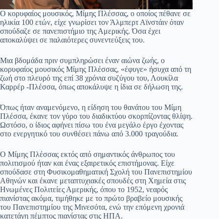
Ο κορυφαίος μουσικός, Μίμης Πλέσσας, ο οποίος πέθανε σε
ηλικία 100 ετών, είχε γνωρίσει τον Άλμπερτ Αϊνστάιν όταν
σπούδαζε σε πανεπιστήμιο της Αμερικής. Όσα έχει
αποκαλύψει σε παλαιότερες συνεντεύξεις του.
Μια βδομάδα πριν συμπληρώσει έναν αιώνα ζωής, ο
κορυφαίος μουσικός Μίμης Πλέσσας, «έφυγε» ήσυχα από τη
ζωή στο πλευρό της επί 38 χρόνια συζύγου του, Λουκίλα
Καρρέρ -Πλέσσα, όπως αποκάλυψε η ίδια σε δήλωση της.
Όπως ήταν αναμενόμενο, η είδηση του θανάτου του Μίμη
Πλέσσα, έκανε τον γύρο του διαδικτύου σκορπίζοντας θλίψη.
Ωστόσο, ο ίδιος αφήνει πίσω του ένα μεγάλο έργο έχοντας
στο ενεργητικό του συνθέσει πάνω από 3.000 τραγούδια.
Ο Μίμης Πλέσσας εκτός από σημαντικός άνθρωπος του
πολιτισμού ήταν και ένας εξαιρετικός επιστήμονας. Είχε
σπούδασε στη Φυσικομαθηματική Σχολή του Πανεπιστημίου
Αθηνών και έκανε μεταπτυχιακές σπουδές στη Χημεία στις
Ηνωμένες Πολιτείες Αμερικής, όπου το 1952, νεαρός
πιανίστας ακόμα, τιμήθηκε με το πρώτο βραβείο μουσικής
του Πανεπιστημίου της Μινεσότα, ενώ την επόμενη χρονιά
κατετάγη πέμπτος πιανίστας στις ΗΠΑ.