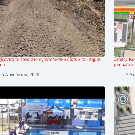
ίζονται τα έργα στο αγροτοδασικό δίκτυο του Δήμου
Στάθης Κα
ου
μια ολόκλ
5 Αυγούστου, 2026
5 Αυ