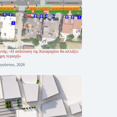
ννής: «Η ανάπλαση της Καταραχίου θα αλλάξει
ηρη περιοχή»
γούστου, 2026