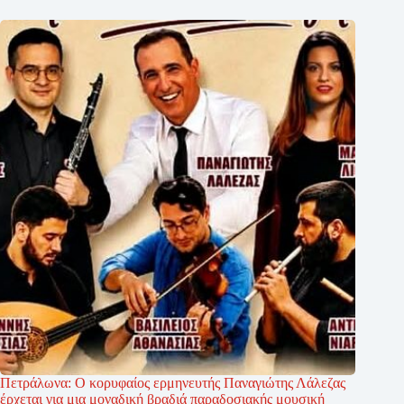
Πετράλωνα: Ο κορυφαίος ερμηνευτής Παναγιώτης Λάλεζας
έρχεται για μια μοναδική βραδιά παραδοσιακής μουσική