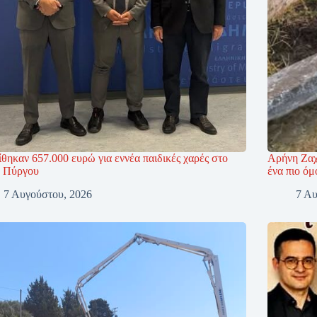
θηκαν 657.000 ευρώ για εννέα παιδικές χαρές στο
Αρήνη Ζαχ
 Πύργου
ένα πιο όμ
7 Αυγούστου, 2026
7 Αυ