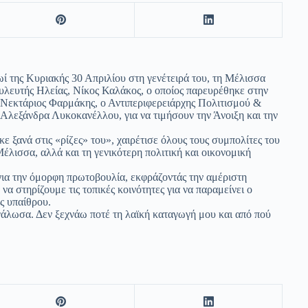
ωί της Κυριακής 30 Απριλίου στη γενέτειρά του, τη Μέλισσα
λευτής Ηλείας, Νίκος Καλάκος, ο οποίος παρευρέθηκε στην
Νεκτάριος Φαρμάκης, ο Αντιπεριφερειάρχης Πολιτισμού &
Αλεξάνδρα Λυκοκανέλλου, για να τιμήσουν την Άνοιξη και την
 ξανά στις «ρίζες» του», χαιρέτισε όλους τους συμπολίτες του
έλισσα, αλλά και τη γενικότερη πολιτική και οικονομική
ια την όμορφη πρωτοβουλία, εκφράζοντάς την αμέριστη
να στηρίζουμε τις τοπικές κοινότητες για να παραμείνει ο
ς υπαίθρου.
γάλωσα. Δεν ξεχνάω ποτέ τη λαϊκή καταγωγή μου και από πού