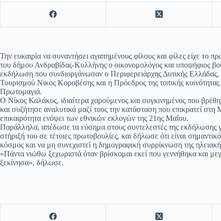
Την ευκαιρία να συναντήσει αγαπημένους φίλους και φίλες είχε το πρ
του δήμου Ανδραβίδας-Κυλλήνης ο οικονομολόγος και υποψήφιος βου
εκδήλωση που συνδιοργάνωσαν ο Περιφερειάρχης Δυτικής Ελλάδας, 
Τουρισμού Νικος Κοροβέσης και η Πρόεδρος της τοπικής κοινότητας 
Πρωτομαγιά.
Ο Νίκος Καλάκος, ιδιαίτερα χαρούμενος και συγκινημένος που βρέθηκε
και συζήτησε αναλυτικά μαζί τους την κατάσταση που επικρατεί στη Μ
επικαιρότητα ενόψει των εθνικών εκλογών της 21ης Μαΐου.
Παράλληλα, απέδωσε τα εύσημα στους συντελεστές της εκδήλωσης γ
στήριξή του σε τέτοιες πρωτοβουλίες, και δήλωσε ότι είναι σημαντικό 
κόσμος και να μη συνεχιστεί η δημογραφική συρρίκνωση της ηλειακή
«Πάντα νιώθω ξεχωριστά όταν βρίσκομαι εκεί που γεννήθηκα και με
ξεκίνησα», δήλωσε.