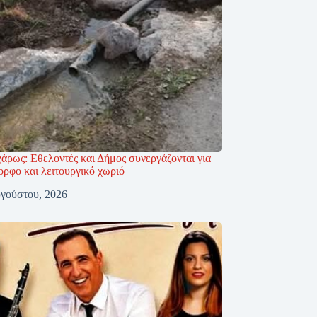
άρως: Εθελοντές και Δήμος συνεργάζονται για
ορφο και λειτουργικό χωριό
γούστου, 2026