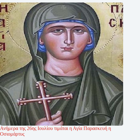
Ανήμερα της 26ης Ιουλίου τιμάται η Αγία Παρασκευή η
Οσιομάρτυς