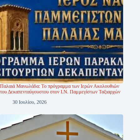
Παλαιά Μανωλάδα: Το πρόγραμμα των Ιερών Ακολουθιών
του Δεκαπενταύγουστου στον Ι.Ν. Παμμεγίστων Ταξιαρχών
30 Ιουλίου, 2026