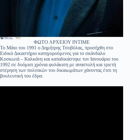
ΦΩΤΟ ΑΡΧΕΙΟΥ ΙΝΤΙΜΕ
Το Μάιο του 1991 ο Δημήτρης Τσοβόλας, προσήχθη στο
Ειδικό Δικαστήριο κατηγορούμενος για το σκάνδαλο
Κοσκωτά – Καλκάνη και καταδικάστηκε τον Ιανουάριο του
1992 σε δυόμισι χρόνια φυλάκιση με αναστολή και τριετή
στέρηση των πολιτικών του δικαιωμάτων χάνοντας έτσι τη
βουλευτική του έδρα.