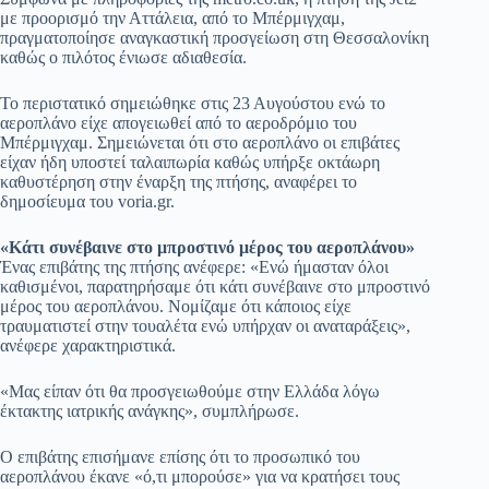
με προορισμό την Αττάλεια, από το Μπέρμιγχαμ,
πραγματοποίησε αναγκαστική προσγείωση στη Θεσσαλονίκη
καθώς ο πιλότος ένιωσε αδιαθεσία.
Το περιστατικό σημειώθηκε στις 23 Αυγούστου ενώ το
αεροπλάνο είχε απογειωθεί από το αεροδρόμιο του
Μπέρμιγχαμ. Σημειώνεται ότι στο αεροπλάνο οι επιβάτες
είχαν ήδη υποστεί ταλαιπωρία καθώς υπήρξε οκτάωρη
καθυστέρηση στην έναρξη της πτήσης, αναφέρει το
δημοσίευμα του voria.gr.
«Κάτι συνέβαινε στο μπροστινό μέρος του αεροπλάνου»
Ένας επιβάτης της πτήσης ανέφερε: «Ενώ ήμασταν όλοι
καθισμένοι, παρατηρήσαμε ότι κάτι συνέβαινε στο μπροστινό
μέρος του αεροπλάνου. Νομίζαμε ότι κάποιος είχε
τραυματιστεί στην τουαλέτα ενώ υπήρχαν οι αναταράξεις»,
ανέφερε χαρακτηριστικά.
«Μας είπαν ότι θα προσγειωθούμε στην Ελλάδα λόγω
έκτακτης ιατρικής ανάγκης», συμπλήρωσε.
Ο επιβάτης επισήμανε επίσης ότι το προσωπικό του
αεροπλάνου έκανε «ό,τι μπορούσε» για να κρατήσει τους