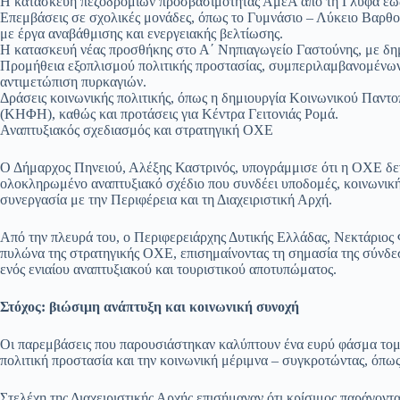
Η κατασκευή πεζοδρομίων προσβασιμότητας ΑμεΑ από τη Γλύφα έως 
Επεμβάσεις σε σχολικές μονάδες, όπως το Γυμνάσιο – Λύκειο Βαρθο
με έργα αναβάθμισης και ενεργειακής βελτίωσης.
Η κατασκευή νέας προσθήκης στο Α΄ Νηπιαγωγείο Γαστούνης, με δημ
Προμήθεια εξοπλισμού πολιτικής προστασίας, συμπεριλαμβανομένων
αντιμετώπιση πυρκαγιών.
Δράσεις κοινωνικής πολιτικής, όπως η δημιουργία Κοινωνικού Παν
(ΚΗΦΗ), καθώς και προτάσεις για Κέντρα Γειτονιάς Ρομά.
Αναπτυξιακός σχεδιασμός και στρατηγική ΟΧΕ
Ο Δήμαρχος Πηνειού, Αλέξης Καστρινός, υπογράμμισε ότι η ΟΧΕ δεν
ολοκληρωμένο αναπτυξιακό σχέδιο που συνδέει υποδομές, κοινωνική 
συνεργασία με την Περιφέρεια και τη Διαχειριστική Αρχή.
Από την πλευρά του, ο Περιφερειάρχης Δυτικής Ελλάδας, Νεκτάριος 
πυλώνα της στρατηγικής ΟΧΕ, επισημαίνοντας τη σημασία της σύνδε
ενός ενιαίου αναπτυξιακού και τουριστικού αποτυπώματος.
Στόχος: βιώσιμη ανάπτυξη και κοινωνική συνοχή
Οι παρεμβάσεις που παρουσιάστηκαν καλύπτουν ένα ευρύ φάσμα τομέω
πολιτική προστασία και την κοινωνική μέριμνα – συγκροτώντας, όπως
Στελέχη της Διαχειριστικής Αρχής επισήμαναν ότι κρίσιμος παράγοντ