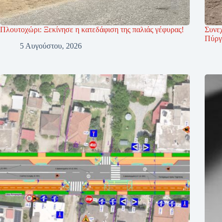
Πλουτοχώρι: Ξεκίνησε η κατεδάφιση της παλιάς γέφυρας!
Συνεχ
Πύργ
5 Αυγούστου, 2026