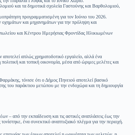
την Παραλία Γλύφας και το Ιονικό Χωριό.
λομιού και τα δημοτικά σχολεία Γαστούνης και Βαρθολομιού,
οπράτηση προγραμματισμένη για τον Ιούνιο του 2026.
 οχημάτων και μηχανημάτων για την πρόληψη και
τοπωλείου και Κέντρου Ημερήσιας Φροντίδας Ηλικιωμένων
 αποτελεί απλώς χρηματοδοτικό εργαλείο, αλλά ένα
πολιτική και τοπική οικονομία, μέσα από ώριμες μελέτες και
Φαρμάκης, τόνισε ότι ο Δήμος Πηνειού αποτελεί βασικό
σης του παράκτιου μετώπου με την ενδοχώρα και τη δημιουργία
ν – από την εκπαίδευση και τις αστικές αναπλάσεις έως την
 τονίστηκε, ένα συνεκτικό αναπτυξιακό πλέγμα για την περιοχή.
ας επιτυχίας των έργων αποτελεί η ωριμότητα των μελετών, η