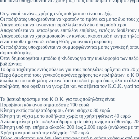
και πάνω υποχρεούνται να έχουν μαζί τους οποιοδήποτε νόμιμο έγγ
Οι γενικοί κανόνες χρήσης ενός ποδήλατου είναι οι εξής:
Οι ποδηλάτες υποχρεούνται να κρατούν το τιμόνι και με τα δυο τους 
Απαγορεύεται να κινούνται παράλληλα ανά δύο ή περισσότεροι
Απαγορεύεται να μεταφέρουν επιπλέον επιβάτες, εκτός αν διαθέτουν
Απαγορεύεται να χρησιμοποιούν εν κινήσει ακουστικά ή κινητό τηλέ
είναι τοποθετημένα σε ειδική θέση για ανοικτή ακρόαση
Οι ποδηλάτες υποχρεούνται να συμμορφώνονται με τις γενικές ή όπου
σηματοδότησης
Όταν δημιουργείται εμπόδιο ή κίνδυνος για την κυκλοφορία των πεζώ
βαδίζοντας
Το όριο ταχύτητας εντός πόλεων για τους ποδηλάτες ορίζεται στα 20 
Πέρα όμως από τους γενικούς κανόνες χρήσης των ποδηλάτων, ο Κ.Ο.
δικαίωμα του ποδηλάτη να κινείται στο οδόστρωμα όπως όλα τα άλλα
ποδηλάτη, που οφείλει να γνωρίζει και να σέβεται τον Κ.Ο.Κ. γιατί τ
Τα βασικά πρόστιμα του Κ.Ο.Κ. για τους ποδηλάτες είναι:
Παραβίαση κόκκινου σηματοδότη: 700 ευρώ.
Κίνηση εκτός ποδηλατόδρομου, όταν υπάρχει: 80 ευρώ
Κίνηση τη νύχτα με το ποδήλατο χωρίς τη χρήση φώτων: 40 ευρώ
Ανάποδη κίνηση σε ποδηλατόδρομο ή σε οδό μονής κατεύθυνσης: 2
Κίνηση υπό την επήρεια αλκοόλ: 200 έως 2.000 ευρώ (ανάλογα με τ
Χρήση κινητού κατά την οδήγηση: 150 ευρώ
Τέλος, συνίσταται και δεν είναι υποχρεωτική η χρήση κράνους από το