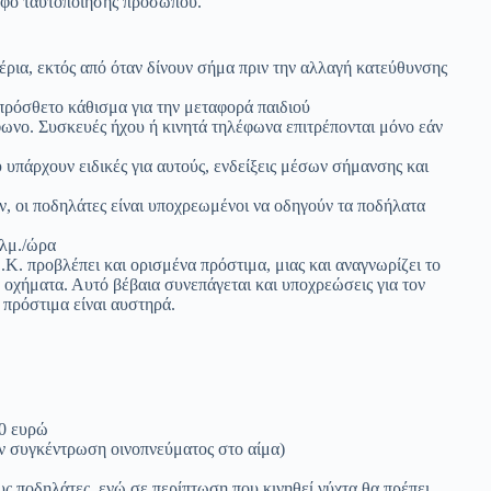
ραφο ταυτοποίησης προσώπου.
χέρια, εκτός από όταν δίνουν σήμα πριν την αλλαγή κατεύθυνσης
 πρόσθετο κάθισμα για την μεταφορά παιδιού
φωνο. Συσκευές ήχου ή κινητά τηλέφωνα επιτρέπονται μόνο εάν
 υπάρχουν ειδικές για αυτούς, ενδείξεις μέσων σήμανσης και
ν, οι ποδηλάτες είναι υποχρεωμένοι να οδηγούν τα ποδήλατα
χλμ./ώρα
Κ. προβλέπει και ορισμένα πρόστιμα, μιας και αναγνωρίζει το
 οχήματα. Αυτό βέβαια συνεπάγεται και υποχρεώσεις για τον
α πρόστιμα είναι αυστηρά.
00 ευρώ
ην συγκέντρωση οινοπνεύματος στο αίμα)
υς ποδηλάτες, ενώ σε περίπτωση που κινηθεί νύχτα θα πρέπει