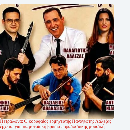
Πετράλωνα: Ο κορυφαίος ερμηνευτής Παναγιώτης Λάλεζας
έρχεται για μια μοναδική βραδιά παραδοσιακής μουσική