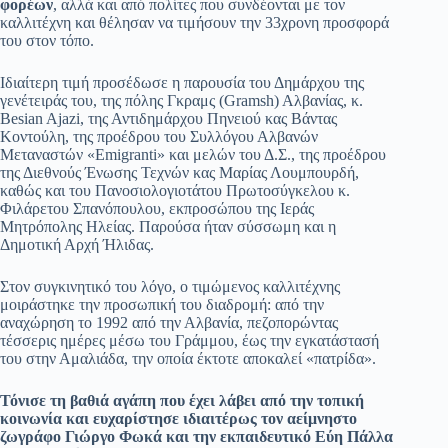
φορέων
, αλλά και από πολίτες που συνδέονται με τον
καλλιτέχνη και θέλησαν να τιμήσουν την 33χρονη προσφορά
του στον τόπο.
Ιδιαίτερη τιμή προσέδωσε η παρουσία του Δημάρχου της
γενέτειράς του, της πόλης Γκραμς (Gramsh) Αλβανίας, κ.
Besian Ajazi, της Αντιδημάρχου Πηνειού κας Βάντας
Κοντούλη, της προέδρου του Συλλόγου Αλβανών
Μεταναστών «Emigranti» και μελών του Δ.Σ., της προέδρου
της Διεθνούς Ένωσης Τεχνών κας Μαρίας Λουμπουρδή,
καθώς και του Πανοσιολογιοτάτου Πρωτοσύγκελου κ.
Φιλάρετου Σπανόπουλου, εκπροσώπου της Ιεράς
Μητρόπολης Ηλείας. Παρούσα ήταν σύσσωμη και η
Δημοτική Αρχή Ήλιδας.
Στον συγκινητικό του λόγο, ο τιμώμενος καλλιτέχνης
μοιράστηκε την προσωπική του διαδρομή: από την
αναχώρηση το 1992 από την Αλβανία, πεζοπορώντας
τέσσερις ημέρες μέσω του Γράμμου, έως την εγκατάστασή
του στην Αμαλιάδα, την οποία έκτοτε αποκαλεί «πατρίδα».
Τόνισε τη βαθιά αγάπη που έχει λάβει από την τοπική
κοινωνία και ευχαρίστησε ιδιαιτέρως τον αείμνηστο
ζωγράφο Γιώργο Φωκά και την εκπαιδευτικό Εύη Πάλλα