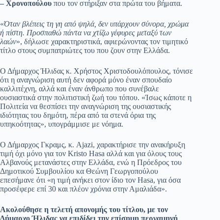
– Χρονοπούλου
που τον στήριξαν στα πρώτα του βήματα.
«
Όταν βλέπεις τη γη από ψηλά, δεν υπάρχουν σύνορα, χρώμα
ή πίστη. Προσπαθώ πάντα να χτίζω γέφυρες μεταξύ των
λαών
», δήλωσε χαρακτηριστικά, αφιερώνοντας τον τιμητικό
τίτλο στους συμπατριώτες του που ζουν στην Ελλάδα.
Ο Δήμαρχος Ήλιδας κ. Χρήστος Χριστοδουλόπουλος, τόνισε
ότι η αναγνώριση αυτή δεν αφορά μόνο έναν σπουδαίο
καλλιτέχνη, αλλά και έναν άνθρωπο που συνέβαλε
ουσιαστικά στην πολιτιστική ζωή του τόπου. «Ίσως κάποτε η
Πολιτεία να θεσπίσει την αναγνώριση της ουσιαστικής
ιδιότητας του δημότη, πέρα από τα στενά όρια της
υπηκοότητας», υπογράμμισε με νόημα.
Ο Δήμαρχος Γκραμς, κ. Ajazi, χαρακτήρισε την ανακήρυξη
τιμή όχι μόνο για τον Kristo Hasa αλλά και για όλους τους
Αλβανούς μετανάστες στην Ελλάδα, ενώ η Πρόεδρος του
Δημοτικού Συμβουλίου κα Θεώνη Γεωργοπούλου
επεσήμανε ότι «η τιμή ανήκει στον ίδιο τον Hasa, για όσα
προσέφερε επί 30 και πλέον χρόνια στην Αμαλιάδα».
Ακολούθησε η τελετή απονομής του τίτλου, με τον
Δήμαρχο Ήλιδας να επιδίδει την επίσημη περγαμηνή