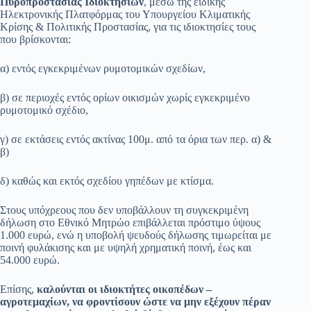
Πυροπροστασίας Ιδιοκτησιών
, μέσω της ειδικής
Ηλεκτρονικής Πλατφόρμας του Υπουργείου Κλιματικής
Κρίσης & Πολιτικής Προστασίας, για τις ιδιοκτησίες τους
που βρίσκονται:
α) εντός εγκεκριμένων ρυμοτομικών σχεδίων,
β) σε περιοχές εντός ορίων οικισμών χωρίς εγκεκριμένο
ρυμοτομικό σχέδιο,
γ) σε εκτάσεις εντός ακτίνας 100μ. από τα όρια των περ. α) &
β)
δ) καθώς και εκτός σχεδίου γηπέδων με κτίσμα.
Στους υπόχρεους που δεν υποβάλλουν τη συγκεκριμένη
δήλωση στο Εθνικό Μητρώο επιβάλλεται πρόστιμο ύψους
1.000 ευρώ, ενώ η υποβολή ψευδούς δήλωσης τιμωρείται με
ποινή φυλάκισης και με υψηλή χρηματική ποινή, έως και
54.000 ευρώ.
Επίσης,
καλούνται οι ιδιοκτήτες οικοπέδων –
αγροτεμαχίων, να φροντίσουν ώστε να μην εξέχουν πέραν