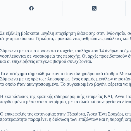
Σε εξέλιξη βρίσκεται μεγάλη επιχείρηση διάσωσης στην Ινδονησία,
στην πρωτεύουσα Τζακάρτα, προκαλώντας ανθρώπινες απώλειες και 
Σύμφωνα με τα πιο πρόσφατα στοιχεία, τουλάχιστον 14 άνθρωποι έχου
νοσηλεύονται σε νοσοκομεία της περιοχής. Οι αρχές προειδοποιούν ό
και οι επιχειρήσεις απεγκλωβισμού συνεχίζονται.
Το δυστύχημα σημειώθηκε κοντά στον σιδηροδρομικό σταθμό Μπεκάσ
Σύμφωνα με τις πρώτες πληροφορίες, ένας συρμός μεγάλων αποστάσε
το οποίο ήταν ακινητοποιημένο. Το συγκεκριμένο βαγόνι φέρεται να ή
Η εκπρόσωπος της κρατικής σιδηροδρομικής εταιρείας KAI, Άννα Πο
παγιδευμένοι μέσα στα συντρίμμια, με τα σωστικά συνεργεία να δίνο
Ο επικεφαλής της αστυνομίας στην Τζακάρτα, Άσεπ Έντι Σουχέρι, επ
προτεραιότητα παραμένει η διάσωση των επιζώντων και η παροχή ιατρ