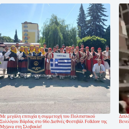
Με μεγάλη επιτυχία η συμμετοχή του Πολιτιστικού
Διπλό
Συλλόγου Βάρδας στο 66ο Διεθνές Φεστιβάλ Folklore της
Βενε
Myjava στη Σλοβακία!