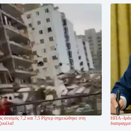
ς σεισμός 7,2 και 7,5 Ρίχτερ σημειώθηκε στη
ΗΠΑ–Ιράν:
ζουέλα!
διαπραγμα